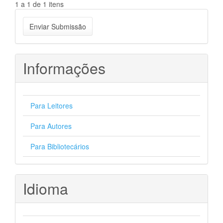
1 a 1 de 1 itens
Enviar
Enviar Submissão
Submissão
Informações
Para Leitores
Para Autores
Para Bibliotecários
Idioma