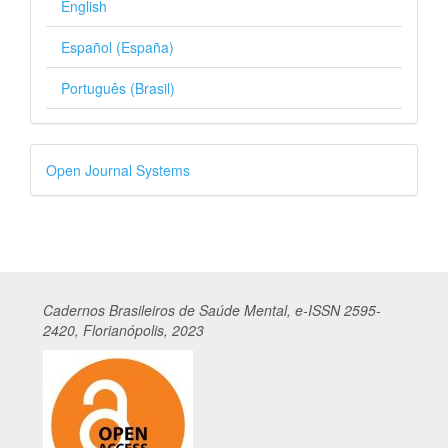
English
Español (España)
Português (Brasil)
Desenvolvido
Open Journal Systems
por
Cadernos
Br
asileiros
de Saúde Mental, e-ISSN 2595-
2420, Florianópolis, 2023