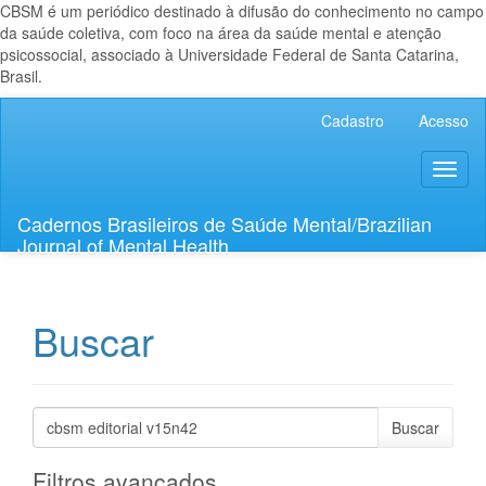
CBSM é um periódico destinado à difusão do conhecimento no campo
da saúde coletiva, com foco na área da saúde mental e atenção
psicossocial, associado à Universidade Federal de Santa Catarina,
Brasil.
Navegação
Cadastro
Acesso
Principal
Conteúdo
Toggl
principal
naviga
Barra
Lateral
Cadernos Brasileiros de Saúde Mental/Brazilian
Journal of Mental Health
Buscar
Pesquisar
termo
Filtros avançados