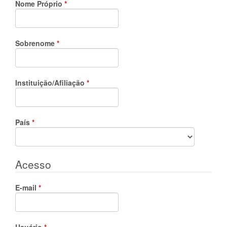
Obrigatório
Nome Próprio
*
Obrigatório
Sobrenome
*
Obrigatório
Instituição/Afiliação
*
Obrigatório
País
*
Acesso
Obrigatório
E-mail
*
Obrigatório