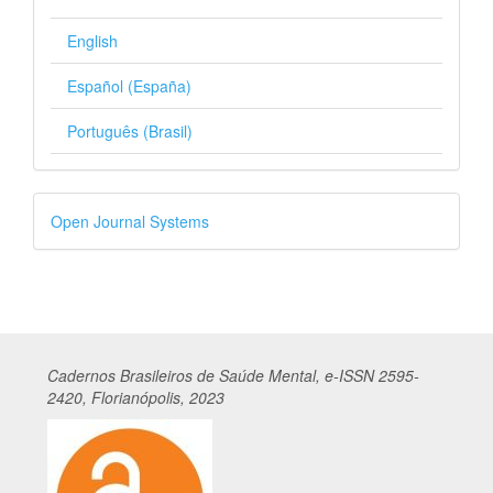
English
Español (España)
Português (Brasil)
Desenvolvido
Open Journal Systems
por
Cadernos
Br
asileiros
de Saúde Mental, e-ISSN 2595-
2420, Florianópolis, 2023