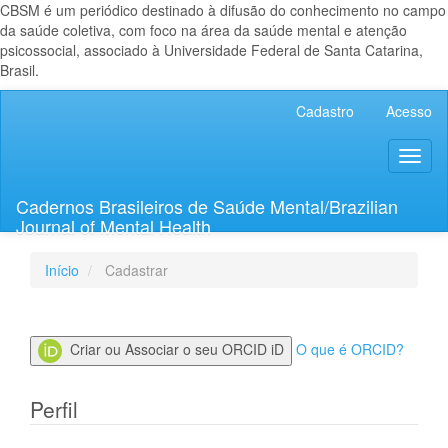
CBSM é um periódico destinado à difusão do conhecimento no campo
da saúde coletiva, com foco na área da saúde mental e atenção
psicossocial, associado à Universidade Federal de Santa Catarina,
Brasil.
Navegação
Cadastro
Acesso
Principal
Conteúdo
Toggl
principal
naviga
Barra
Lateral
Cadernos Brasileiros de Saúde Mental/Brazilian
Journal of Mental Health
Início
Cadastrar
Criar ou Associar o seu ORCID iD
O que é ORCID?
Perfil