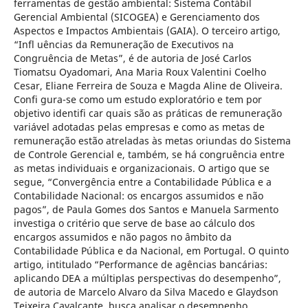
ferramentas de gestão ambiental: Sistema Contábil
Gerencial Ambiental (SICOGEA) e Gerenciamento dos
Aspectos e Impactos Ambientais (GAIA). O terceiro artigo,
“Infl uências da Remuneração de Executivos na
Congruência de Metas”, é de autoria de José Carlos
Tiomatsu Oyadomari, Ana Maria Roux Valentini Coelho
Cesar, Eliane Ferreira de Souza e Magda Aline de Oliveira.
Confi gura-se como um estudo exploratório e tem por
objetivo identifi car quais são as práticas de remuneração
variável adotadas pelas empresas e como as metas de
remuneração estão atreladas às metas oriundas do Sistema
de Controle Gerencial e, também, se há congruência entre
as metas individuais e organizacionais. O artigo que se
segue, “Convergência entre a Contabilidade Pública e a
Contabilidade Nacional: os encargos assumidos e não
pagos”, de Paula Gomes dos Santos e Manuela Sarmento
investiga o critério que serve de base ao cálculo dos
encargos assumidos e não pagos no âmbito da
Contabilidade Pública e da Nacional, em Portugal. O quinto
artigo, intitulado “Performance de agências bancárias:
aplicando DEA a múltiplas perspectivas do desempenho”,
de autoria de Marcelo Alvaro da Silva Macedo e Glaydson
Teixeira Cavalcante, busca analisar o desempenho