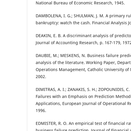
National Bureau of Economic Research, 1945.
DAMBOLENA, I. G.; SHULMAN, J. M. A primary rul
bankruptcy: watch the cash. Financial Analysis Jo
DEAKIN, E. B. A discriminant analysis of predicto
Journal of Accounting Research, p. 167-179, 197
DAUBIE, M.; MESKENS, N. Business failure predi
analysis of the literature. Working Paper, Depa
Operations Management, Catholic University of 
2002.
DIMITRAS, A. I.; ZANAKIS, S. H.; ZOPOUNIDIS, C.
Failures with an Emphasis on Prediction Method
Applications, European Journal of Operational Re
1996.
EDMISTER, R. O. An empirical test of financial rat
business failure prediction. Journal of Financial