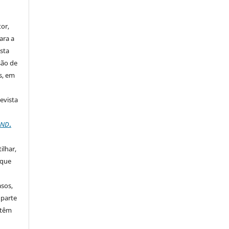
or,
ara a
sta
são de
s, em
Revista
C ND
.
ilhar,
 que
asos,
 parte
 têm