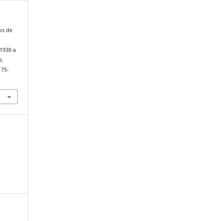
dos de
 1930 a
e
,
175-