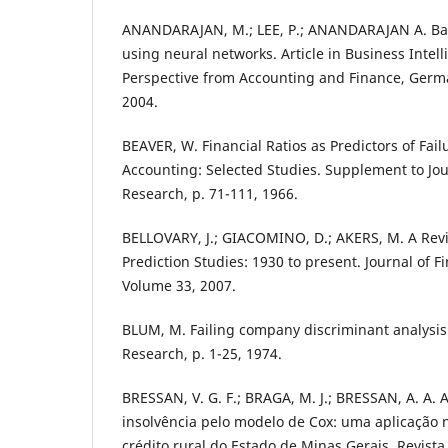
ANANDARAJAN, M.; LEE, P.; ANANDARAJAN A. Ban
using neural networks. Article in Business Intel
Perspective from Accounting and Finance, Germa
2004.
BEAVER, W. Financial Ratios as Predictors of Fail
Accounting: Selected Studies. Supplement to Jo
Research, p. 71-111, 1966.
BELLOVARY, J.; GIACOMINO, D.; AKERS, M. A Rev
Prediction Studies: 1930 to present. Journal of F
Volume 33, 2007.
BLUM, M. Failing company discriminant analysis.
Research, p. 1-25, 1974.
BRESSAN, V. G. F.; BRAGA, M. J.; BRESSAN, A. A. A
insolvência pelo modelo de Cox: uma aplicação 
crédito rural do Estado de Minas Gerais. Revist