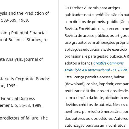
Os Direitos Autorais para artigos
ysis and the Prediction of
publicados neste periódico são do aut
 589-609, 1968.
com direitos de primeira publicação p
Revista. Em virtude de aparecerem ne
ssing Potential Financial
Revista de acesso público, os artigos 
ional Business Studies, p.
uso gratuito, com atribuições própria
aplicações educacionais, de exercício
profissional e para gestão pública. A 
a Analysis. Journal of
adotou a licença
Creative Commons
Atribuição 4.0 Internacional - CC BY N
Esta licença
permite acessar, baixar
 Markets Corporate Bonds:
(download), copiar, imprimir, compart
nc, 1995.
reutilizar e distribuir os artigos desde
com a citação da fonte, atribuindo os
Financial Distress
devidos créditos de autoria. Nesses c
ement, p. 55-63, 1989.
nenhuma permissão é necessária por
redictors of failure. The
dos autores ou dos editores
.
Autores
autorização para assumir contratos