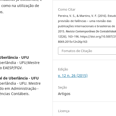
como na utilização de
Como Citar
s.
Pereira, V. S., & Martins, V. F. (2016). Estu
previsão de falências – uma revisão das
publicações internacionais e brasileiras de
2015.
Revista Contemporânea De Contabilidad
12
(26), 163–196. https://doi.org/10.5007/2
8069.2015v12n26p163
Fomatos de Citação
Uberlância - UFU
berlândia - UFU;Mestre
o EAESP/FGV.
Edição
v. 12 n. 26 (2015)
l de Uberlância - UFU
berlândia - UFU. Mestre
Seção
do em Administração -
ncias Contábeis.
Artigos
Licença