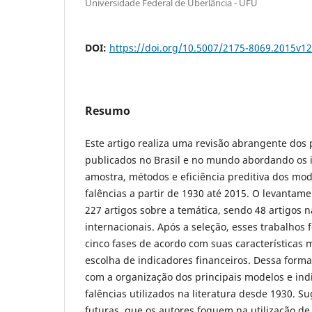
Universidade Federal de Uberlância - UFU
DOI:
https://doi.org/10.5007/2175-8069.2015v1
Resumo
Este artigo realiza uma revisão abrangente dos 
publicados no Brasil e no mundo abordando os i
amostra, métodos e eficiência preditiva dos mod
falências a partir de 1930 até 2015. O levantame
227 artigos sobre a temática, sendo 48 artigos n
internacionais. Após a seleção, esses trabalho
cinco fases de acordo com suas características 
escolha de indicadores financeiros. Dessa forma,
com a organização dos principais modelos e ind
falências utilizados na literatura desde 1930. S
futuras, que os autores foquem na utilização de 