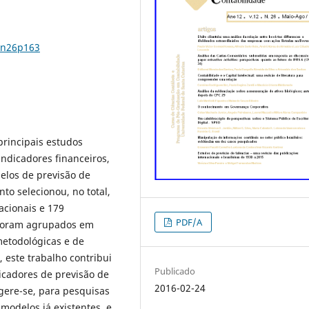
2n26p163
principais estudos
ndicadores financeiros,
elos de previsão de
nto selecionou, no total,
acionais e 179
PDF/A
s foram agrupados em
metodológicas e de
 este trabalho contribui
Publicado
icadores de previsão de
2016-02-24
ugere-se, para pesquisas
modelos já existentes, e