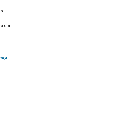
do
 ou um
ença