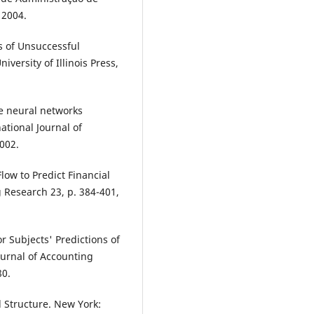
 2004.
 of Unsuccessful
versity of Illinois Press,
re neural networks
ational Journal of
002.
ow to Predict Financial
g Research 23, p. 384-401,
r Subjects' Predictions of
ournal of Accounting
80.
 Structure. New York: