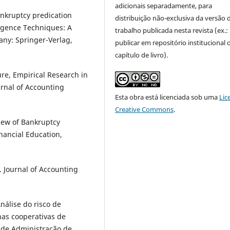
adicionais separadamente, para
kruptcy predication
distribuição não-exclusiva da versão 
ligence Techniques: A
trabalho publicada nesta revista (ex.:
ny: Springer-Verlag,
publicar em repositório institucional
capítulo de livro).
ure, Empirical Research in
urnal of Accounting
Esta obra está licenciada sob uma
Lic
Creative Commons
.
iew of Bankruptcy
inancial Education,
 Journal of Accounting
nálise do risco de
nas cooperativas de
a de Administração de