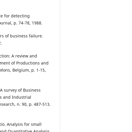
e for detecting
urnal, p. 74-78, 1988.
rs of business failure.
2.
ction: A review and
rtment of Productions and
Mons, Belgium, p. 1-15,
 A survey of Business
s and Industrial
search, n. 90, p. 487-513.
io. Analysis for small
 and Quantitative Analysis,