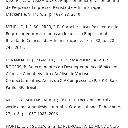
MACIEL, C. O; CAMARGO, C. Empreendedor e Desempenho
de Pequenas Empresas. Revista de Administração
Mackenzie. v. 11, n. 2, p. 168-188, 2010.
MINELLO, I. F; SCHERER, I. B. Características Resilientes do
Empreendedor Associadas ao Insucesso Empresarial.
Revista de Ciências da Administração. v. 16, n. 38, p. 228-
245, 2014.
MIRANDA, G. J.; MAMEDE, S. P. N.; MARQUES, A. V. C.;
ROGERS, P. Determinantes do Desempenho Acadêmico em
Ciências Contábeis: Uma Análise de Variáveis
Comportamentais. Anais do XIV Congresso USP. 2014. São
Paulo, SP, Brasil.
NG, T. W.; SORENSEN, K. L.; EBY, L. T. Locus of control at
work: a meta-analysis. Journal of Organizational Behavior. v.
27, n. 8, p. 1057-1087, 2006.
NORTE, C. E.; SOUZA, G. G. L.; PEDROZO, A. L.; MENDONÇA-