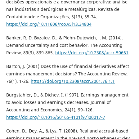
decisões operacionais e a governança corporativa: análise
nas indústrias siderúrgicas e metalúrgicas. Revista de
Contabilidade e Organizações, 5(13), 55-74.
https://doi.org/10.11606/rco.v5i13.34804
Banker, R. D, Byzalov, D., & Plehn-Dujowich, J. M. (2014).
Demand uncertainty and cost behavior. The Accounting
Review, 89(3), 839-865.
https://doi.org/10.2308/accr-50661
Barton, J. (2001).Does the use of financial derivatives affect
earnings management decisions? The Accounting Review,
76(1), 1-26.
https://doi.org/10.2308/accr.2001.76.1.1
Burgstahler, D., & Dichev, I. (1997). Earnings management
to avoid losses and earnings decreases. Journal of
Accounting and Economics, 24(1), 99–126.
https://doi.org/10.1016/S0165-4101(97)00017-7
Cohen, D., Dey, A., & Lys, T. (2008). Real and accrual-based
earnings management in the pre-and post-Sarbanes-Oxley