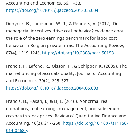
Accounting and Economics, 56, 1–33.
https://doi.org/10.1016/j.jacceco.2013.05.004
Dierynck, B., Landsman, W. R., & Renders, A. (2012). Do
managerial incentives drive cost behavior? evidence about
the role of the zero earnings benchmark for labor cost
behavior in Belgian private firms. The Accounting Review,
87(4), 1219-1246.
https://doi.org/10.2308/accr-50153
Francis, F., Lafond, R., Olsson, P., & Schipper, K. (2005). The
market pricing of accruals quality. Journal of Accounting
and Economics, 39(2), 295–327,
https://doi.org/10.1016/j.jacceco.2004.06.003
Francis, B., Hasan, I., & Li, L. (2016). Abnormal real
operations, real earnings management, and subsequent
crashes in stock prices. Review of Quantitative Finance and
Accounting, 46(2), 217-260.
https://doi.org/10.1007/s11156-
014-0468-y