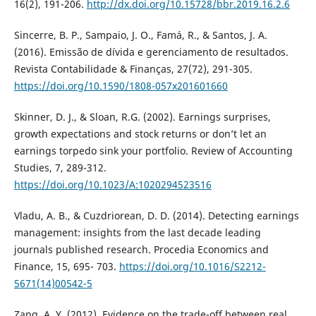
16(2), 191-206.
http://dx.doi.org/10.15728/bbr.2019.16.2.6
Sincerre, B. P., Sampaio, J. O., Famá, R., & Santos, J. A.
(2016). Emissão de dívida e gerenciamento de resultados.
Revista Contabilidade & Finanças, 27(72), 291-305.
https://doi.org/10.1590/1808-057x201601660
Skinner, D. J., & Sloan, R.G. (2002). Earnings surprises,
growth expectations and stock returns or don’t let an
earnings torpedo sink your portfolio. Review of Accounting
Studies, 7, 289-312.
https://doi.org/10.1023/A:1020294523516
Vladu, A. B., & Cuzdriorean, D. D. (2014). Detecting earnings
management: insights from the last decade leading
journals published research. Procedia Economics and
Finance, 15, 695- 703.
https://doi.org/10.1016/S2212-
5671(14)00542-5
Zang, A. Y. (2012). Evidence on the trade-off between real