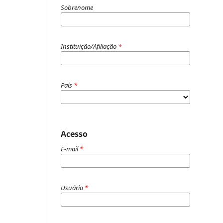
Sobrenome
Instituição/Afiliação
*
País
*
Acesso
E-mail
*
Usuário
*