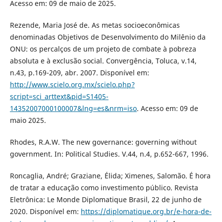
Acesso em: 09 de maio de 2025.
Rezende, Maria José de. As metas socioeconômicas
denominadas Objetivos de Desenvolvimento do Milênio da
ONU: os percalços de um projeto de combate à pobreza
absoluta e à exclusão social. Convergência, Toluca, v.14,
n.43, p.169-209, abr. 2007. Disponível em:
http://www.scielo.org.mx/scielo.php?
script=sci_arttext&pid=S1405-
14352007000100007&lng=es&nrm=iso
. Acesso em: 09 de
maio 2025.
Rhodes, R.A.W. The new governance: governing without
government. In: Political Studies. V.44, n.4, p.652-667, 1996.
Roncaglia, André; Graziane, Élida; Ximenes, Salomão. É hora
de tratar a educação como investimento público. Revista
Eletrônica: Le Monde Diplomatique Brasil, 22 de junho de
2020. Disponível em:
https://diplomatique.org.br/e-hora-de-