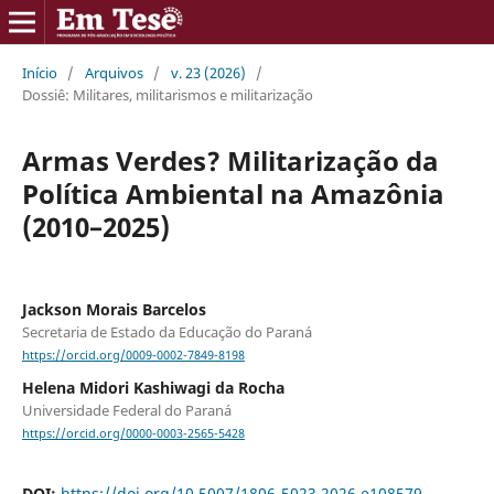
Início
/
Arquivos
/
v. 23 (2026)
/
Dossiê: Militares, militarismos e militarização
Armas Verdes? Militarização da
Política Ambiental na Amazônia
(2010–2025)
Jackson Morais Barcelos
Secretaria de Estado da Educação do Paraná
https://orcid.org/0009-0002-7849-8198
Helena Midori Kashiwagi da Rocha
Universidade Federal do Paraná
https://orcid.org/0000-0003-2565-5428
DOI:
https://doi.org/10.5007/1806-5023.2026.e108579