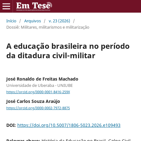
Início
/
Arquivos
/
v. 23 (2026)
/
Dossiê: Militares, militarismos e militarização
A educação brasileira no período
da ditadura civil-militar
José Ronaldo de Freitas Machado
Universidade de Uberaba - UNIUBE
https://orcid.org/0000-0001-8416-259X
José Carlos Souza Araújo
https://orcid.org/0000-0002-7972-8875
DOI:
https://doi.org/10.5007/1806-5023.2026.e109493
Palavras-chave:
História da Educação no Brasil, Golpe Civil-