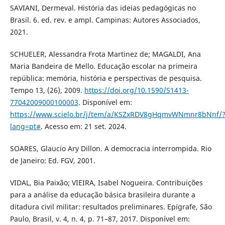
SAVIANI, Dermeval. História das ideias pedagógicas no
Brasil. 6. ed. rev. e ampl. Campinas: Autores Associados,
2021.
SCHUELER, Alessandra Frota Martinez de; MAGALDI, Ana
Maria Bandeira de Mello. Educação escolar na primeira
república: memória, história e perspectivas de pesquisa.
Tempo 13, (26), 2009.
https://doi.org/10.1590/S1413-
77042009000100003
. Disponível em:
https://www.scielo.br/j/tem/a/KSZxRDV8gHqmvWNmnr8bNnf/
lang=pt#
. Acesso em: 21 set. 2024.
SOARES, Glaucio Ary Dillon. A democracia interrompida. Rio
de Janeiro: Ed. FGV, 2001.
VIDAL, Bia Paixão; VIEIRA, Isabel Nogueira. Contribuições
para a análise da educação básica brasileira durante a
ditadura civil militar: resultados preliminares. Epígrafe, São
Paulo, Brasil, v. 4, n. 4, p. 71–87, 2017. Disponível em: