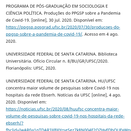
PROGRAMA DE PÓS-GRADUAÇÃO EM SOCIOLOGIA E
CIÊNCIA POLÍTICA. Produções do PPGSP sobre a Pandemia
de Covid-19. [online], 30 jul. 2020. Disponível em:
https://ppgsp.posgrad.ufsc.br/2020/07/30/producoes-do-
ppgsp-sobre-a-pandemia-de-covid-19/
. Acesso em 4 ago.
2020.
UNIVERSIDADE FEDERAL DE SANTA CATARINA. Biblioteca
Universitária. Ofício Circular n. 8/BU/GR/UFSC/2020.
Florianópolis: UFSC, 2020.
UNIVERSIDADE FEDERAL DE SANTA CATARINA. HU/UFSC
concentra maior volume de pesquisas sobre Covid-19 nos
hospitais da rede Ebserh. Notícias da UFSC [online], 4 ago.
2020. Disponível em:
https://noticias.ufsc.br/2020/08/huufsc-concentra-maior-
volume-de-pesquisas-sobre-covid-19-nos-hospitais-da-rede-
ebserh/?
fbclid=IwAR0a1gTDAR3XBXYrseSez7k8N004F2QZHvFDbQUFxWnp