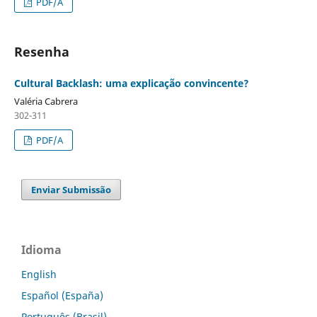
PDF/A
Resenha
Cultural Backlash: uma explicação convincente?
Valéria Cabrera
302-311
PDF/A
Enviar Submissão
Idioma
English
Español (España)
Português (Brasil)