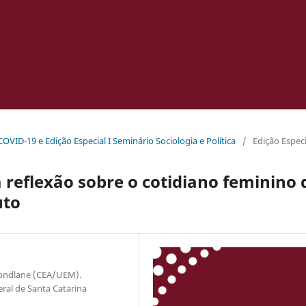
 COVID-19 e Edição Especial I Seminário Sociologia e Política
/
Edição Especi
 reflexão sobre o cotidiano feminino 
uto
Mondlane (CEA/UEM).
ral de Santa Catarina