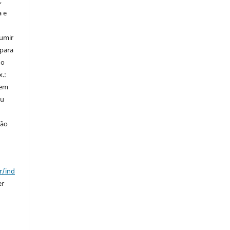
,
a e
sumir
 para
do
x.:
 em
ou
ção
r/ind
er