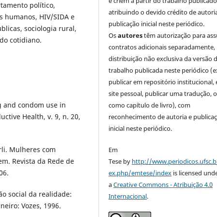
e criem a partir do trabalho publicado
tamento político,
atribuindo o devido crédito de autori
tos humanos, HIV/SIDA e
publicação inicial neste periódico.
blicas, sociologia rural,
Os
autores
têm autorização para as
do cotidiano.
contratos adicionais separadamente,
distribuição não exclusiva da versão 
trabalho publicada neste periódico (e
publicar em repositório institucional,
site pessoal, publicar uma tradução, 
ng and condom use in
como capítulo de livro), com
tive Health, v. 9, n. 20,
reconhecimento de autoria e publica
inicial neste periódico.
li. Mulheres com
Em
em. Revista da Rede de
Tese by
http://www.periodicos.ufsc.b
06.
ex.php/emtese/index
is licensed und
a
Creative Commons - Atribuição 4.0
 social da realidade:
Internacional
.
neiro: Vozes, 1996.