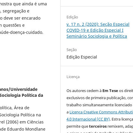
emostra que ainda é uma
, segregação e
Edição
ão deve ser encarado
v. 17 n. 2 (2020): Seção Especial
m questões e
COVID-19 e Edição Especial I
saúde-doença-cuidado.
Seminário Sociologia e Política
Seção
Edição Especial
Licença
canos/Universidade
Os autores cedem à
Em Tese
os direi
ciologia Política da
exclusivos de primeira publicação, co
trabalho simultaneamente licenciado
lítica, Área de
a
Licença Creative Commons Attribut
ociologia Política na
4.0 Internacional (CC BY)
. Estra licenç
rel (2006) em Ciências
permite que
terceiros
remixem, ada
idade Eduardo Mondlane