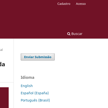
Cadastro
Acesso
Buscar
al
Enviar Submissão
da
Idioma
English
Español (España)
Português (Brasil)