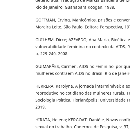
deteriorada. Tradução de Márcia Bandeira de Mel
Rio de Janeiro: Guanabara Koogan, 1988.
GOFFMAN, Erving. Manicômios, prisões e conven
Moreira Leite. São Paulo: Editora Perspectiva, 19
GUILHEM, Dirce; AZEVEDO, Ana Maria. Bioética 
vulnerabilidade feminina no contexto da AIDS. Rev
p. 229-240, 2008.
GUIMARÃES, Carmen. AIDS no Feminino: por que
mulheres contraem AIDS no Brasil. Rio de Janeiro
HERRERA, Karolyna. A jornada interminável: a ex
reprodutivo no cotidiano das mulheres rurais. 
Sociologia Política. Florianópolis: Universidade 
2019.
HIRATA, Helena; KERGOAT, Daniéle. Novas confi
sexual do trabalho. Cadernos de Pesquisa, v. 37, 