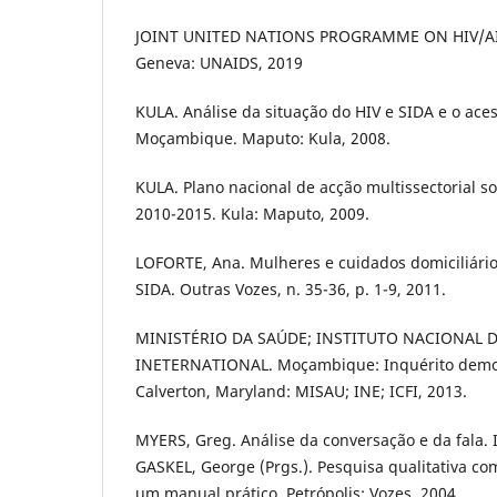
JOINT UNITED NATIONS PROGRAMME ON HIV/AID
Geneva: UNAIDS, 2019
KULA. Análise da situação do HIV e SIDA e o ac
Moçambique. Maputo: Kula, 2008.
KULA. Plano nacional de acção multissectorial s
2010-2015. Kula: Maputo, 2009.
LOFORTE, Ana. Mulheres e cuidados domiciliári
SIDA. Outras Vozes, n. 35-36, p. 1-9, 2011.
MINISTÉRIO DA SAÚDE; INSTITUTO NACIONAL DE
INETERNATIONAL. Moçambique: Inquérito demog
Calverton, Maryland: MISAU; INE; ICFI, 2013.
MYERS, Greg. Análise da conversação e da fala. 
GASKEL, George (Prgs.). Pesquisa qualitativa c
um manual prático. Petrópolis: Vozes, 2004.