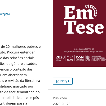
7n2p94
as de 20 mulheres pobres e
uto. Procura entender
o das relações sociais
ões de gênero e saúde,
uencia o contexto das
s. Com abordagem
is e revisão da literatura
PDF/A
otidiano marcado por
te da face feminizada do
nerabilidade antes e pós-
Publicado
contribuem para a
2020-09-23