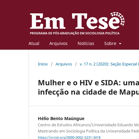
Atual
Arquivos
Notícias
Sobre
Início
/
Arquivos
/
v. 17 n. 2 (2020): Seção Especial
Mulher e o HIV e SIDA: uma
infecção na cidade de Map
Hélio Bento Maúngue
Centro de Estudos Africanos/Universidade Eduardo 
Mestrando em Sociologia Política da Universidade Fede
https://orcid.org/0000-0002-5231-3418