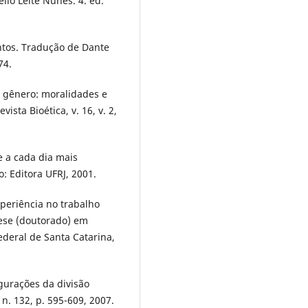
lo Leite Nunes. 4. ed.
tos. Tradução de Dante
74.
e gênero: moralidades e
ista Bioética, v. 16, v. 2,
 a cada dia mais
: Editora UFRJ, 2001.
periência no trabalho
Tese (doutorado) em
Federal de Santa Catarina,
gurações da divisão
n. 132, p. 595-609, 2007.