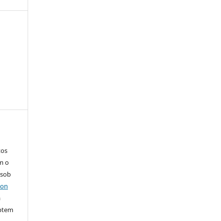
tos
m o
 sob
ion
a
ptem