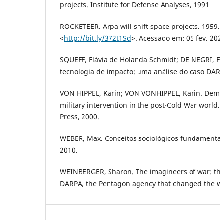
projects. Institute for Defense Analyses, 1991
ROCKETEER. Arpa will shift space projects. 1959
<
http://bit.ly/372t1Sd
>. Acessado em: 05 fev. 20
SQUEFF, Flávia de Holanda Schmidt; DE NEGRI, F
tecnologia de impacto: uma análise do caso DAR
VON HIPPEL, Karin; VON VONHIPPEL, Karin. Demo
military intervention in the post-Cold War world
Press, 2000.
WEBER, Max. Conceitos sociológicos fundamentai
2010.
WEINBERGER, Sharon. The imagineers of war: the
DARPA, the Pentagon agency that changed the w