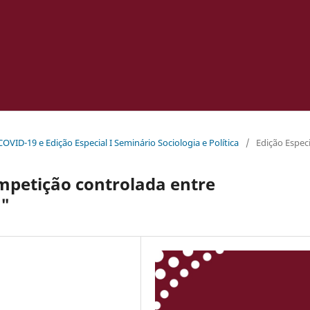
 COVID-19 e Edição Especial I Seminário Sociologia e Política
/
Edição Especi
mpetição controlada entre
s"