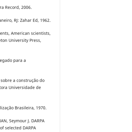
ra Record, 2006.
aneiro, RJ: Zahar Ed, 1962.
nts, American scientists,
eton University Press,
legado para a
 sobre a construção do
itora Universidade de
ização Brasileira, 1970.
MAN, Seymour J. DARPA
 of selected DARPA