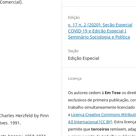
Comercial).
Edição
v. 17 n. 2 (2020): Seção Especial
COVID-19 e Edição Especial I
Seminário Sociologia e Política
Seção
Edição Especial
Licença
Os autores cedem à
Em Tese
os direi
exclusivos de primeira publicação, co
trabalho simultaneamente licenciado
a
Licença Creative Commons Attribut
harles Herzfeld by Finn
4.0 Internacional (CC BY)
. Estra licenç
ives. 1991.
permite que
terceiros
remixem, ada