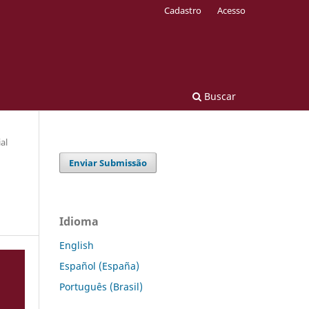
Cadastro
Acesso
Buscar
al
Enviar Submissão
Idioma
English
Español (España)
Português (Brasil)