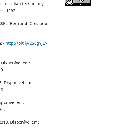
 in civilian technology:
ss, 1992.
SEL, Bertrand. O estado
: <
http://bit.ly/2S0gYjZ
>.
. Disponível em:
20.
3. Disponível em:
20.
sponível em:
20.
2018. Disponível em:
.