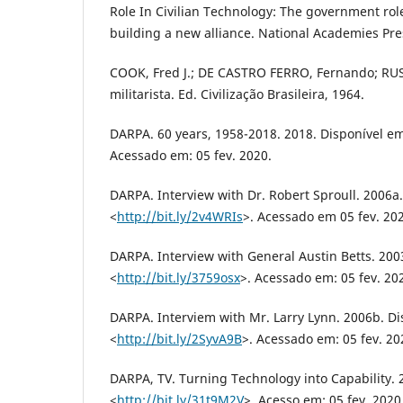
Role In Civilian Technology: The government role
building a new alliance. National Academies Pre
COOK, Fred J.; DE CASTRO FERRO, Fernando; RUS
militarista. Ed. Civilização Brasileira, 1964.
DARPA. 60 years, 1958-2018. 2018. Disponível em
Acessado em: 05 fev. 2020.
DARPA. Interview with Dr. Robert Sproull. 2006a
<
http://bit.ly/2v4WRIs
>. Acessado em 05 fev. 20
DARPA. Interview with General Austin Betts. 200
<
http://bit.ly/3759osx
>. Acessado em: 05 fev. 20
DARPA. Interviem with Mr. Larry Lynn. 2006b. Di
<
http://bit.ly/2SyvA9B
>. Acessado em: 05 fev. 20
DARPA, TV. Turning Technology into Capability. 
<
http://bit.ly/31t9M2V
>. Acesso em: 05 fev. 2020