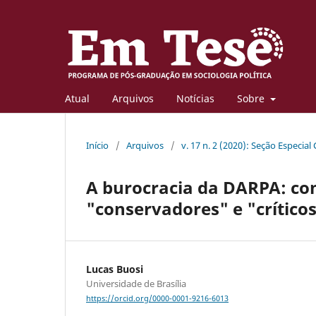
Atual
Arquivos
Notícias
Sobre
Início
/
Arquivos
/
v. 17 n. 2 (2020): Seção Especial
A burocracia da DARPA: co
"conservadores" e "crítico
Lucas Buosi
Universidade de Brasília
https://orcid.org/0000-0001-9216-6013