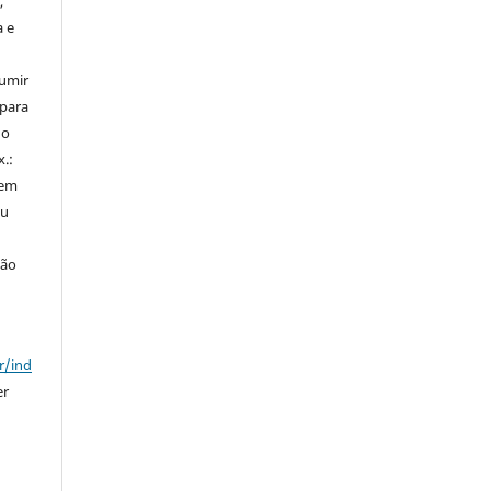
,
a e
sumir
 para
do
x.:
 em
ou
ção
r/ind
er