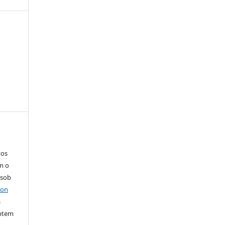
tos
m o
 sob
ion
a
ptem