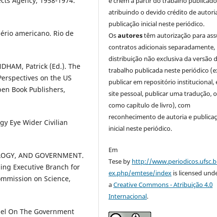
cts Agency, 1958-1974.
e criem a partir do trabalho publicado
atribuindo o devido crédito de autori
publicação inicial neste periódico.
ério americano. Rio de
Os
autores
têm autorização para as
contratos adicionais separadamente,
distribuição não exclusiva da versão 
DHAM, Patrick (Ed.). The
trabalho publicada neste periódico (e
erspectives on the US
publicar em repositório institucional,
en Book Publishers,
site pessoal, publicar uma tradução, 
como capítulo de livro), com
reconhecimento de autoria e publica
gy Eye Wider Civilian
inicial neste periódico.
Em
LOGY, AND GOVERNMENT.
Tese by
http://www.periodicos.ufsc.b
ng Executive Branch for
ex.php/emtese/index
is licensed und
ommission on Science,
a
Creative Commons - Atribuição 4.0
Internacional
.
nel On The Government