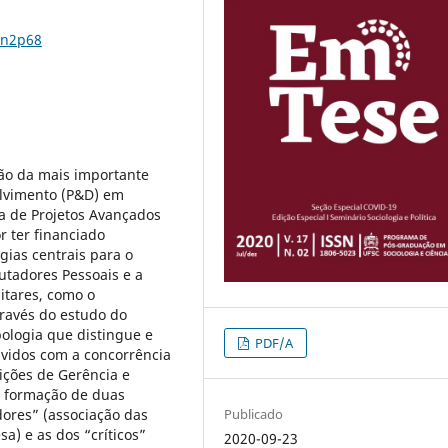
7n2p68
ão da mais importante
olvimento (P&D) em
a de Projetos Avançados
 ter financiado
gias centrais para o
tadores Pessoais e a
itares, como o
través do estudo do
ologia que distingue e
PDF/A
lvidos com a concorrência
sições de Gerência e
 a formação de duas
Publicado
dores” (associação das
a) e as dos “críticos”
2020-09-23