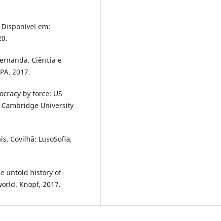
. Disponível em:
20.
ernanda. Ciência e
PA. 2017.
cracy by force: US
. Cambridge University
s. Covilhã: LusoSofia,
 untold history of
orld. Knopf, 2017.