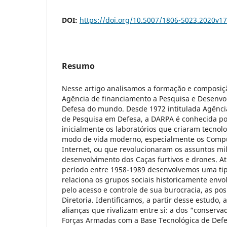
DOI:
https://doi.org/10.5007/1806-5023.2020v1
Resumo
Nesse artigo analisamos a formação e composiç
Agência de financiamento a Pesquisa e Desenv
Defesa do mundo. Desde 1972 intitulada Agênci
de Pesquisa em Defesa, a DARPA é conhecida por
inicialmente os laboratórios que criaram tecnolo
modo de vida moderno, especialmente os Compu
Internet, ou que revolucionaram os assuntos mil
desenvolvimento dos Caças furtivos e drones. A
período entre 1958-1989 desenvolvemos uma tip
relaciona os grupos sociais historicamente envo
pelo acesso e controle de sua burocracia, as po
Diretoria. Identificamos, a partir desse estudo,
alianças que rivalizam entre si: a dos “conserva
Forças Armadas com a Base Tecnológica de Defes