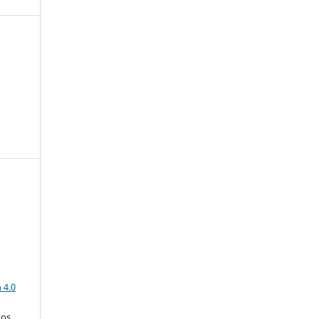
a
 4.0
tos