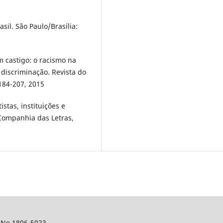
il. São Paulo/Brasília:
 castigo: o racismo na
 discriminação. Revista do
 184-207, 2015
stas, instituições e
 Companhia das Letras,
SSNe 1806-5023