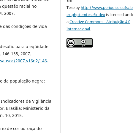
Em
a questão racial no
Tese by
http://www.periodicos.ufsc.b
M, 2007.
ex.php/emtese/index
is licensed und
a
Creative Commons - Atribuição 4.0
se das condições de vida
Internacional
.
 desafio para a eqüidade
. 146-155, 2007.
e/sausoc/2007.v16n2/146-
de da população negra:
Indicadores de Vigilância
. Brasília: Ministério da
n. 10, 2015.
rio de cor ou raça do