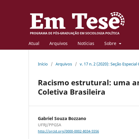
Atual
Arquivos
Notícias
Sobre
Início
/
Arquivos
/
v. 17 n. 2 (2020): Seção Especial
Racismo estrutural: uma a
Coletiva Brasileira
Gabriel Souza Bozzano
UFRJ/PPGSA
http://orcid.org/0000-0002-8034-5556