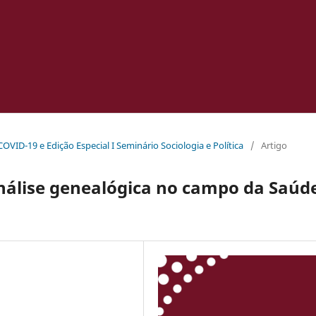
 COVID-19 e Edição Especial I Seminário Sociologia e Política
/
Artigo
nálise genealógica no campo da Saúd