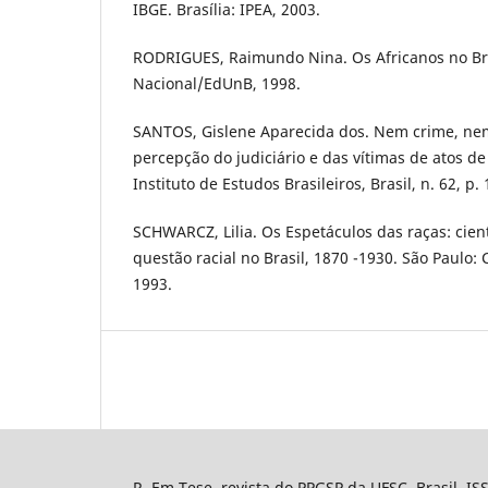
IBGE. Brasília: IPEA, 2003.
RODRIGUES, Raimundo Nina. Os Africanos no Bras
Nacional/EdUnB, 1998.
SANTOS, Gislene Aparecida dos. Nem crime, nem
percepção do judiciário e das vítimas de atos de
Instituto de Estudos Brasileiros, Brasil, n. 62, p.
SCHWARCZ, Lilia. Os Espetáculos das raças: cienti
questão racial no Brasil, 1870 -1930. São Paulo:
1993.
R. Em Tese, revista do PPGSP da UFSC, Brasil, I