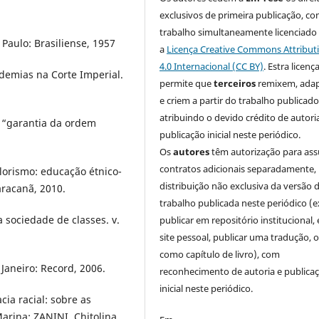
exclusivos de primeira publicação, co
trabalho simultaneamente licenciado
Paulo: Brasiliense, 1957
a
Licença Creative Commons Attribut
4.0 Internacional (CC BY)
. Estra licenç
demias na Corte Imperial.
permite que
terceiros
remixem, ada
e criem a partir do trabalho publicado
atribuindo o devido crédito de autori
 “garantia da ordem
publicação inicial neste periódico.
Os
autores
têm autorização para as
contratos adicionais separadamente,
lorismo: educação étnico-
distribuição não exclusiva da versão 
aracanã, 2010.
trabalho publicada neste periódico (e
 sociedade de classes. v.
publicar em repositório institucional,
site pessoal, publicar uma tradução, 
como capítulo de livro), com
Janeiro: Record, 2006.
reconhecimento de autoria e publica
inicial neste periódico.
a racial: sobre as
arina; ZANINI, Chitolina