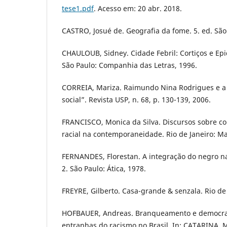
tese1.pdf
. Acesso em: 20 abr. 2018.
CASTRO, Josué de. Geografia da fome. 5. ed. São 
CHAULOUB, Sidney. Cidade Febril: Cortiços e Epi
São Paulo: Companhia das Letras, 1996.
CORREIA, Mariza. Raimundo Nina Rodrigues e a
social”. Revista USP, n. 68, p. 130-139, 2006.
FRANCISCO, Monica da Silva. Discursos sobre co
racial na contemporaneidade. Rio de Janeiro: M
FERNANDES, Florestan. A integração do negro na
2. São Paulo: Ática, 1978.
FREYRE, Gilberto. Casa-grande & senzala. Rio de 
HOFBAUER, Andreas. Branqueamento e democraci
entranhas do racismo no Brasil. In: CATARINA, M