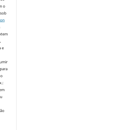
m o
 sob
ion
a
ptem
,
a e
sumir
 para
do
x.:
 em
ou
ção