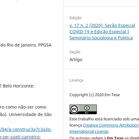
Edição
v. 17 n. 2 (2020): Seção Especial
COVID-19 e Edição Especial I
Seminário Sociologia e Política
do Rio de Janeiro, PPGSA
Seção
Artigo
Licença
? Belo Horizonte:
Copyright (c) 2020 Em Tese
tro como não-ser como
o). Universidade de São
Este trabalho está licenciado sob um
licença
Creative Commons Attribution
6/04/a-construc3a7c3a3o-
International License
.
ser-sueli-carneiro-
Os autores cedem à
Em Tese
os direi