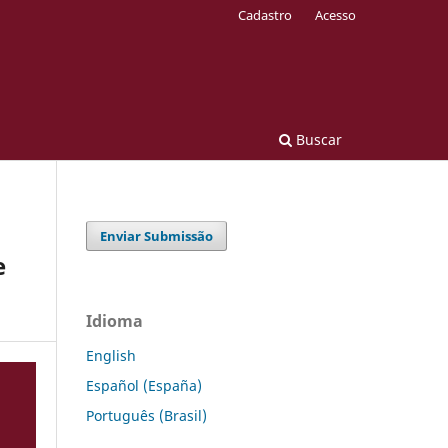
Cadastro
Acesso
Buscar
Enviar Submissão
e
Idioma
English
Español (España)
Português (Brasil)