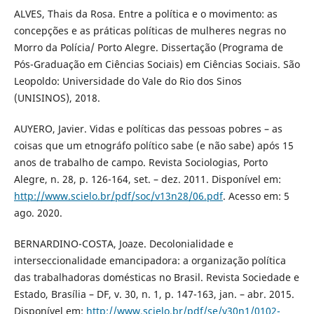
ALVES, Thais da Rosa. Entre a política e o movimento: as
concepções e as práticas políticas de mulheres negras no
Morro da Polícia/ Porto Alegre. Dissertação (Programa de
Pós-Graduação em Ciências Sociais) em Ciências Sociais. São
Leopoldo: Universidade do Vale do Rio dos Sinos
(UNISINOS), 2018.
AUYERO, Javier. Vidas e políticas das pessoas pobres – as
coisas que um etnográfo político sabe (e não sabe) após 15
anos de trabalho de campo. Revista Sociologias, Porto
Alegre, n. 28, p. 126-164, set. – dez. 2011. Disponível em:
http://www.scielo.br/pdf/soc/v13n28/06.pdf
. Acesso em: 5
ago. 2020.
BERNARDINO-COSTA, Joaze. Decolonialidade e
interseccionalidade emancipadora: a organização política
das trabalhadoras domésticas no Brasil. Revista Sociedade e
Estado, Brasília – DF, v. 30, n. 1, p. 147-163, jan. – abr. 2015.
Disponível em:
http://www.scielo.br/pdf/se/v30n1/0102-