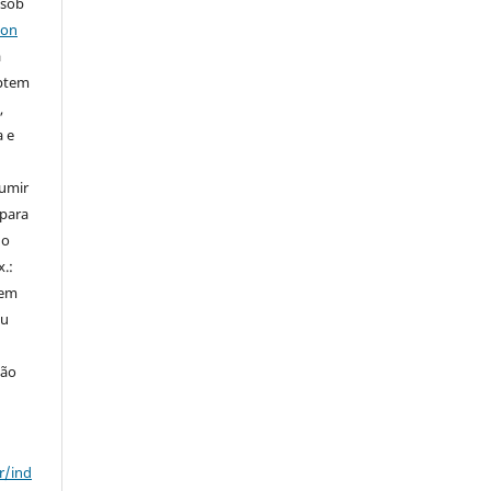
 sob
ion
a
ptem
,
a e
sumir
 para
do
x.:
 em
ou
ção
r/ind