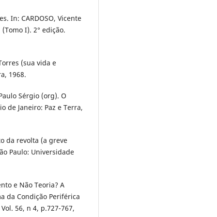
es. In: CARDOSO, Vicente
 (Tomo I). 2° edição.
orres (sua vida e
ra, 1968.
Paulo Sérgio (org). O
o de Janeiro: Paz e Terra,
o da revolta (a greve
São Paulo: Universidade
nto e Não Teoria? A
ma da Condição Periférica
Vol. 56, n 4, p.727-767,