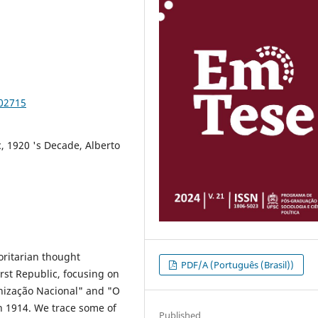
102715
c, 1920 's Decade, Alberto
oritarian thought
PDF/A (Português (Brasil))
rst Republic, focusing on
anização Nacional" and "O
n 1914. We trace some of
Published