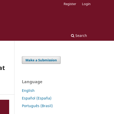
Register
Login
Search
Make a Submission
at
Language
English
Español (España)
Português (Brasil)