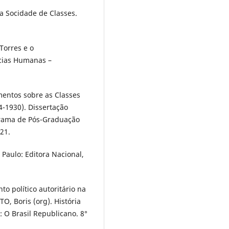
a Socidade de Classes.
Torres e o
cias Humanas –
mentos sobre as Classes
-1930). Dissertação
grama de Pós-Graduação
21.
 Paulo: Editora Nacional,
 político autoritário na
O, Boris (org). História
: O Brasil Republicano. 8°