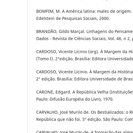
BOMFIM, M. A América latina: males de origem. 
Edelstein de Pesquisas Sociais, 2000.
BRANDÃO, Gildo Marçal. Linhagens do Pensamento
Dados - Revista de Ciências Sociais, Vol. 48, n 2,
CARDOSO, Vicente Lícinio (org). À Margem da Hi
(Tomo I). 2°edição. Brasília: Editora Universidade
CARDOSO, Vicente Lícinio. À Margem da História
2° edição. Brasília: Editora Universidade de Brasí
CARONE, Edgard. A República Velha (Instituições
Paulo: Difusão Européia do Livro, 1970.
CARVALHO, José Murilo de. Os Bestializados: o Ri
República que não foi. 3° edição. São Paulo: Co
CARVALHO, José Murilo de. A formação das alma