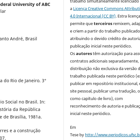
trabalho simultaneamente licenciado
deral University of ABC
a
Licença Creative Commons Attribut
ular
4.0 Internacional (CC BY)
. Estra licenç
permite que
terceiros
remixem, ada
e criem a partir do trabalho publicado
nto André, Brasil
atribuindo o devido crédito de autori
publicação inicial neste periódico.
Os
autores
têm autorização para as
contratos adicionais separadamente,
distribuição não exclusiva da versão 
trabalho publicada neste periódico (e
 do Rio de Janeiro. 3°
publicar em repositório institucional,
site pessoal, publicar uma tradução, 
como capítulo de livro), com
o Social no Brasil. In:
reconhecimento de autoria e publica
stória da República
inicial neste periódico.
e de Brasília, 1981a.
Em
rres e a construção
Tese by
http://www.periodicos.ufsc.b
07.