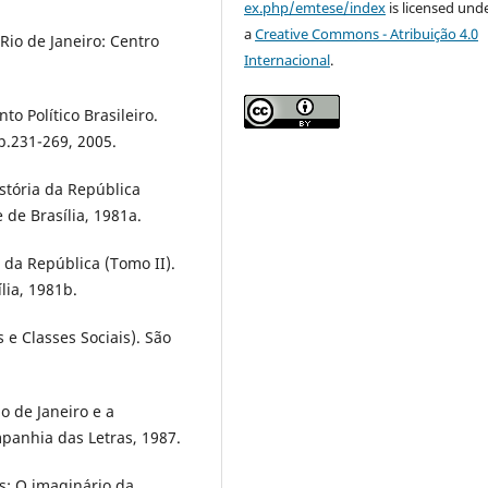
ex.php/emtese/index
is licensed und
a
Creative Commons - Atribuição 4.0
Rio de Janeiro: Centro
Internacional
.
 Político Brasileiro.
 p.231-269, 2005.
stória da República
 de Brasília, 1981a.
 da República (Tomo II).
lia, 1981b.
 e Classes Sociais). São
o de Janeiro e a
mpanhia das Letras, 1987.
s: O imaginário da