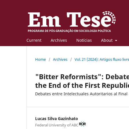
Current
Archives
Notícias
About
Home
/
Archives
/
Vol. 21 (2024): Artigos fluxo livr
"Bitter Reformists": Debat
the End of the First Republi
Debates entre Intelectuales Autoritarios al Fina
Lucas Silva Gazinhato
Federal University of ABC