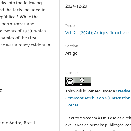
rks into the following
2024-12-29
d the texts included in
pública." While the
Alberto Torres and
Issue
the events of 1930, which
Vol. 21 (2024): Artigos fluxo livre
ynamics of the First
nce was already evident in
Section
Artigo
License
C
This work is licensed under a
Creative
Commons Attribution 4.0 Internation
License
.
Os autores cedem à
Em Tese
os direi
nto André, Brasil
exclusivos de primeira publicação, co