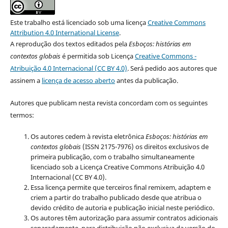
Este trabalho está licenciado sob uma licença
Creative Commons
Attribution 4.0 International License
.
A reprodução dos textos editados pela
Esboços
: histórias em
contextos globais
é permitida sob Licença
Creative Commons -
Atribuição 4.0 Internacional (CC BY 4.0)
. Será pedido aos autores que
assinem a
licença de acesso aberto
antes da publicação.
Autores que publicam nesta revista concordam com os seguintes
termos:
Os autores cedem à revista eletrônica
Esboços: histórias em
contextos globais
(ISSN 2175-7976) os direitos exclusivos de
primeira publicação, com o trabalho simultaneamente
licenciado sob a Licença Creative Commons Atribuição 4.0
Internacional (CC BY 4.0).
Essa licença permite que terceiros final remixem, adaptem e
criem a partir do trabalho publicado desde que atribua o
devido crédito de autoria e publicação inicial neste periódico.
Os autores têm autorização para assumir contratos adicionais
separadamente, para distribuição não exclusiva da versão do