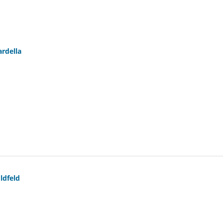
ardella
ldfeld