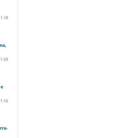
1-18
na,
1-29
 e
1-16
rra-