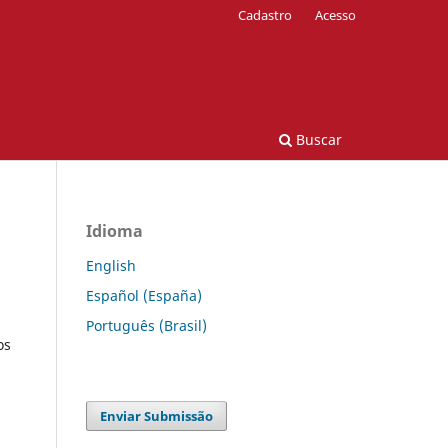
Cadastro
Acesso
Buscar
Idioma
English
Español (España)
Português (Brasil)
os
Enviar Submissão