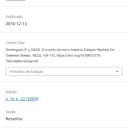
Publicado
2010-12-13
Como Citar
Domingues, P. J. (2010). O triunfo da micro-história.
Esboços: Histórias Em
Contextos Globais
,
16
(22), 169–172. https://doi.org/10.5007/2175-
7976.2009v16n22p169
Fomatos de Citação
Edição
v. 16 n. 22 (2009)
Seção
Resenha