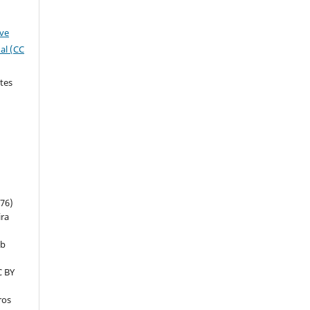
ive
al (CC
tes
:
m
76)
ira
ob
C BY
ros