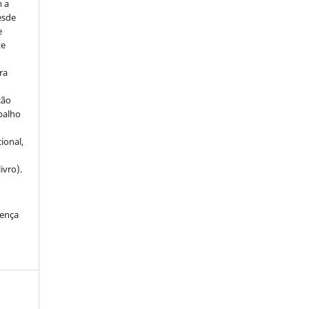
m a
esde
e
te
ra
ção
balho
ional,
ivro).
cença