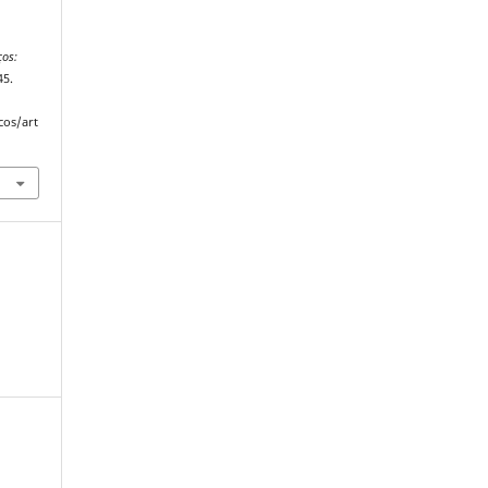
ços:
45.
cos/art