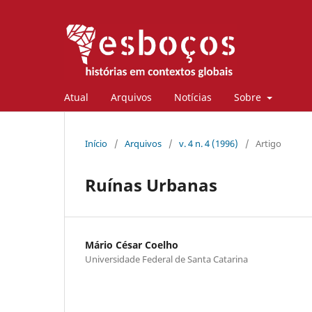
Atual
Arquivos
Notícias
Sobre
Início
/
Arquivos
/
v. 4 n. 4 (1996)
/
Artigo
Ruínas Urbanas
Mário César Coelho
Universidade Federal de Santa Catarina