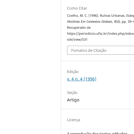
Como Citar
Coelho, M. C. (1996). Ruínas Urbanas.
Esbo
Histórias Em Contextos Globais
,
4
(4), pp. 39–
Recuperado de
https://periodicos.ufsc.br/index.php/esbo
icle/view/531
Fomatos de Citação
Edição
v. 4 n. 4 (1996)
Seção
Artigo
Licença
A reprodução dos textos editados