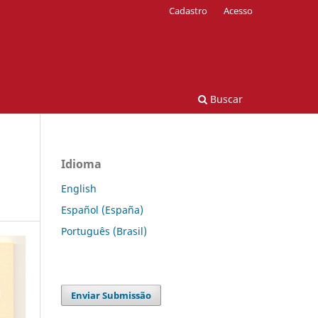
Cadastro
Acesso
Buscar
Idioma
English
Español (España)
Português (Brasil)
Enviar Submissão