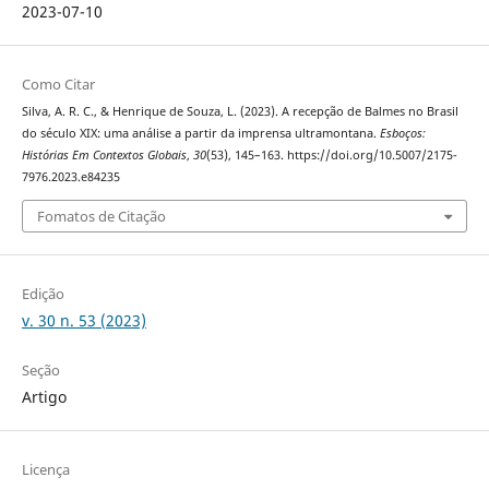
2023-07-10
Como Citar
Silva, A. R. C., & Henrique de Souza, L. (2023). A recepção de Balmes no Brasil
do século XIX: uma análise a partir da imprensa ultramontana.
Esboços:
Histórias Em Contextos Globais
,
30
(53), 145–163. https://doi.org/10.5007/2175-
7976.2023.e84235
Fomatos de Citação
Edição
v. 30 n. 53 (2023)
Seção
Artigo
Licença