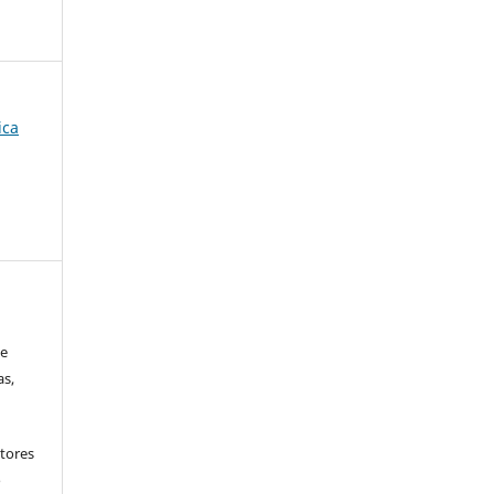
ica
 e
as,
tores
o