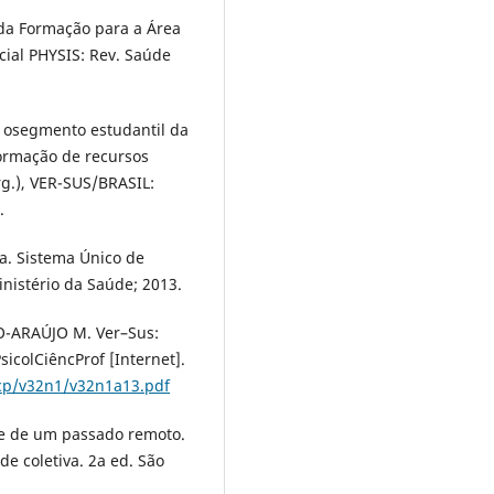
 da Formação para a Área
cial PHYSIS: Rev. Saúde
om osegmento estudantil da
formação de recursos
g.), VER-SUS/BRASIL:
.
va. Sistema Único de
inistério da Saúde; 2013.
-ARAÚJO M. Ver–Sus:
sicolCiêncProf [Internet].
pcp/v32n1/v32n1a13.pdf
te de um passado remoto.
de coletiva. 2a ed. São