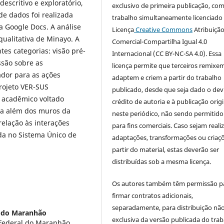
descritivo e exploratório,
exclusivo de primeira publicação, com
de dados foi realizada
trabalho simultaneamente licenciado
a Google Docs. A análise
Licença
Creative Commons
Atribuiçã
qualitativa de Minayo. A
Comercial-Compartilha Igual 4.0
tes categorias: visão pré-
Internacional (CC BY-NC-SA 4.0). Essa
ssão sobre as
licença permite que terceiros remixem
ador para as ações
adaptem e criem a partir do trabalho
projeto VER-SUS
publicado, desde que seja dado o dev
 acadêmico voltado
crédito de autoria e à publicação origi
ra além dos muros da
neste periódico, não sendo permitido
elação às interações
para fins comerciais. Caso sejam reali
da no Sistema Único de
adaptações, transformações ou criaç
partir do material, estas deverão ser
distribuídas sob a mesma licença.
Os autores também têm permissão p
firmar contratos adicionais,
separadamente, para distribuição nã
l do Maranhão
exclusiva da versão publicada do tra
ederal do Maranhão.