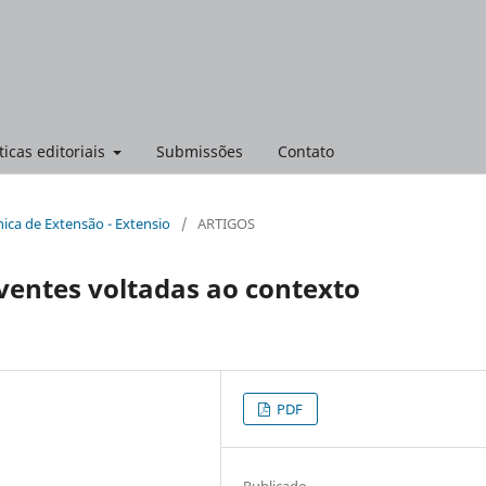
ticas editoriais
Submissões
Contato
ônica de Extensão - Extensio
/
ARTIGOS
ventes voltadas ao contexto
PDF
Publicado