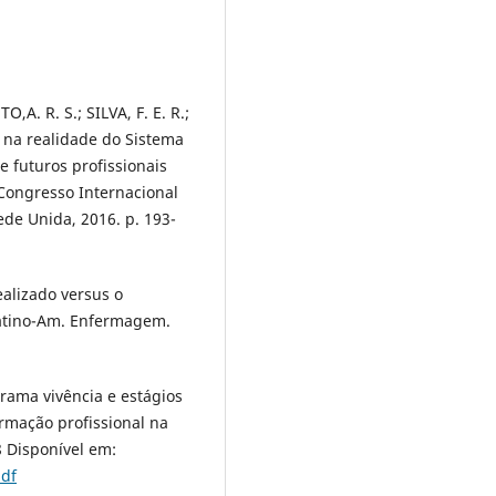
,A. R. S.; SILVA, F. E. R.;
a na realidade do Sistema
 futuros profissionais
 Congresso Internacional
de Unida, 2016. p. 193-
ealizado versus o
Latino-Am. Enfermagem.
ama vivência e estágios
rmação profissional na
8 Disponível em:
pdf