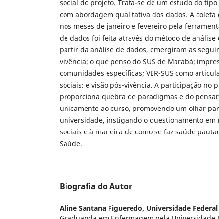
social do projeto. Trata-se de um estudo do tipo 
com abordagem qualitativa dos dados. A coleta 
nos meses de janeiro e fevereiro pela ferrament
de dados foi feita através do método de análise 
partir da análise de dados, emergiram as seguin
vivência; o que penso do SUS de Marabá; impre
comunidades específicas; VER-SUS como articul
sociais; e visão pós-vivência. A participação no 
proporciona quebra de paradigmas e do pensar
unicamente ao curso, promovendo um olhar pa
universidade, instigando o questionamento em r
sociais e à maneira de como se faz saúde pauta
Saúde.
Biografia do Autor
Aline Santana Figueredo,
Universidade Federa
Graduanda em Enfermagem pela Universidade F