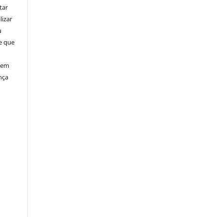
tar
lizar
u
de que
, em
nça