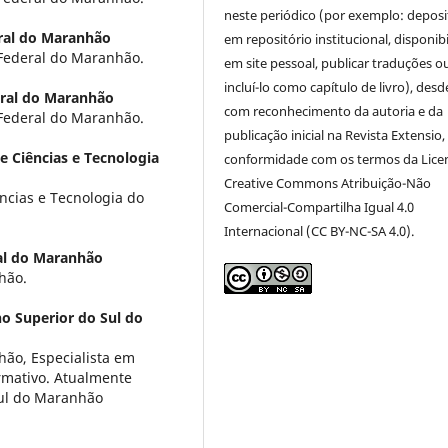
neste periódico (por exemplo: deposi
ral do Maranhão
em repositório institucional, disponibi
ederal do Maranhão.
em site pessoal, publicar traduções o
incluí-lo como capítulo de livro), des
eral do Maranhão
com reconhecimento da autoria e da
ederal do Maranhão.
publicação inicial na Revista Extensio
e Ciências e Tecnologia
conformidade com os termos da Lice
Creative Commons Atribuição-Não
cias e Tecnologia do
Comercial-Compartilha Igual 4.0
Internacional (CC BY-NC-SA 4.0).
al do Maranhão
hão.
o Superior do Sul do
hão, Especialista em
rmativo. Atualmente
Sul do Maranhão