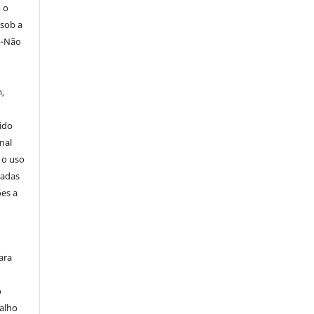
 o
 sob a
o-Não
,
ido
nal
 o uso
zadas
ões a
ara
o
balho