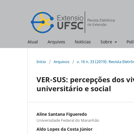
Atual
Arquivos
Notícias
Sobre
Polí
Início
/
Arquivos
/
v. 16 n. 33 (2019): Revista Eletr
VER-SUS: percepções dos vi
universitário e social
Aline Santana Figueredo
Universidade Federal do Maranhão
Aldo Lopes da Costa Júnior