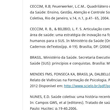
CECCIM, R.B; Feuerwerker, L.C.M.. Quadrilátero
da Saúde: Ensino, Gestão, Atenção e Controle So
Coletiva, Rio de Janeiro, v.14, n.1, p.41- 65, 2004.
CECCIM, R. B., & BILIBIO, L. F. S. Articulação c
área de saúde: uma estratégia de inovação na 
humanos para o SUS. In Ministério da Saúde (Or
Cadernos deTextos(pp. 4-19). Brasília, DF: (2004)
BRASIL. Ministério da Saúde. Secretaria Executi
Saúde (SUS): princípios e conquistas. Brasília: M
MENDES FMS, FONSECA KA, BRASIL JA, DALBELLO
Relato de Vivências na Formação de Psicologia. P
2012 Disponível em:
http://www.scielo.br/pdf/
NUNES, E.D. Saúde coletiva: uma história recen
In: Campos GWS, et al (editores). Tratado de saú
Paulo: Hucitec; p.19-40,2006.