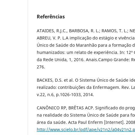
Referências
ATAIDES, R.J.C., BARBOSA, R. L.; RAMOS, T. L.; NETO
ABREU, V. P. L.A implicação do estágio e vivênci
Único de Saúde do Maranhão para a formação de
humanizados: um relato de experiência. In: 12º
da Rede Unida, 1, 2016. Anais.Campo Grande: Re
276.
BACKES, D.S. et al. O Sistema Único de Saúde id
realizado: contribuições da Enfermagem. Rev. 
v.22, n.6, p.1026-1033, 2014.
CANÔNICO RP, BRÊTAS ACP. Significado do progr
na realidade do Sistema Único de Saúde para fo
área da saúde. Acta Paul Enferm [Internet]. 200
http://www.scielo.br/pdf/ape/v21n2/a04v21n2.