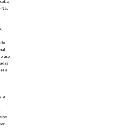
 sob a
o-Não
,
ido
nal
 o uso
zadas
ões a
ara
o
balho
tar