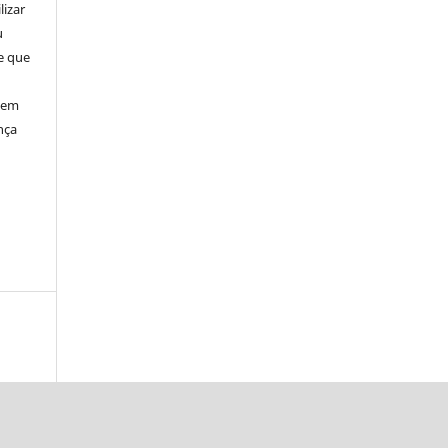
lizar
u
de que
, em
nça