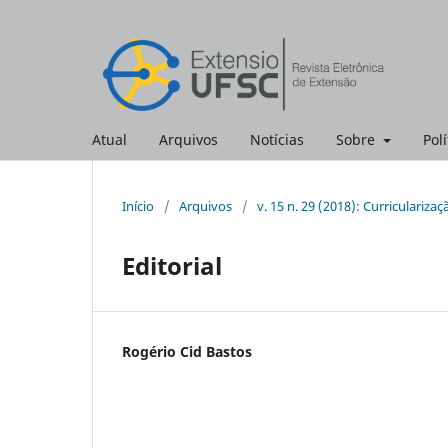
Atual
Arquivos
Notícias
Sobre
Polí
Início
/
Arquivos
/
v. 15 n. 29 (2018): Curriculariza
Editorial
Rogério Cid Bastos