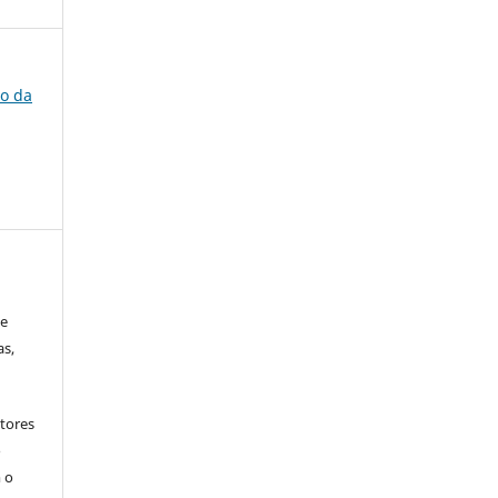
ão da
 e
as,
tores
o
 o