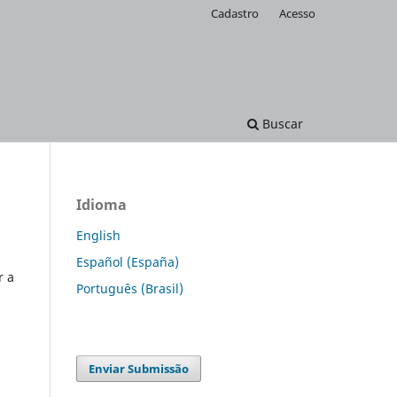
Cadastro
Acesso
Buscar
Idioma
English
Español (España)
r a
Português (Brasil)
Enviar Submissão