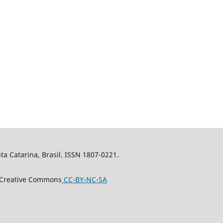
nta Catarina, Brasil. ISSN 1807-0221.
a Creative Commons
CC-BY-NC-SA