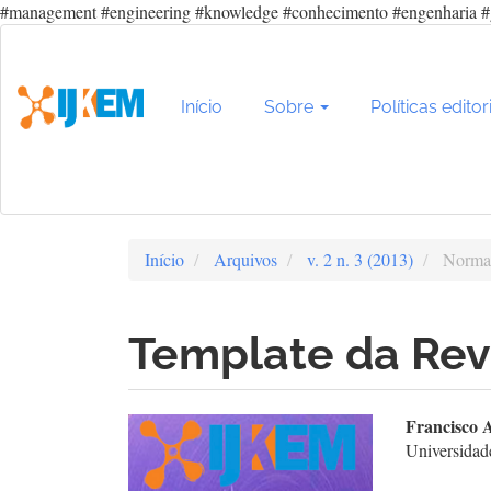
#management #engineering #knowledge #conhecimento #engenharia #
Navegação
Principal
Conteúdo
principal
Início
Sobre
Políticas editor
Barra
Lateral
Início
Arquivos
v. 2 n. 3 (2013)
Normas
Template da Rev
Barra
Con
Francisco 
Universidad
lateral
do