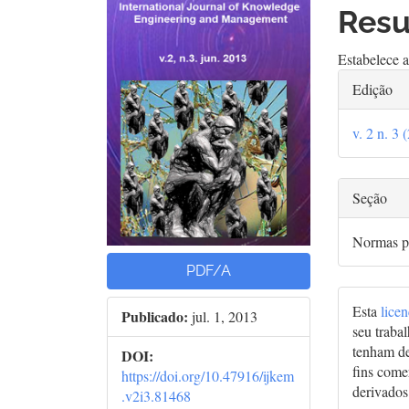
de
arti
Res
artigos
prin
Estabelece 
Deta
Edição
do
v. 2 n. 3 
arti
Seção
Normas p
PDF/A
Esta
lice
Publicado:
jul. 1, 2013
seu traba
tenham de
DOI:
fins comer
https://doi.org/10.47916/ijkem
derivados
.v2i3.81468