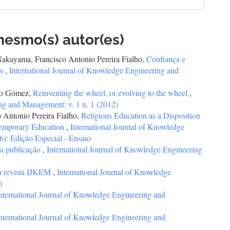
mesmo(s) autor(es)
Nakayama, Francisco Antonio Pereira Fialho,
Confiança e
as
,
International Journal of Knowledge Engineering and
rto Gómez,
Reinventing the wheel, or evolving to the wheel
,
ng and Management: v. 1 n. 1 (2012)
o Antonio Pereira Fialho,
Religious Education as a Disposition
temporary Education
,
International Journal of Knowledge
): Edição Especial - Ensaio
a publicação
,
International Journal of Knowledge Engineering
a revista IJKEM
,
International Journal of Knowledge
)
nternational Journal of Knowledge Engineering and
nternational Journal of Knowledge Engineering and