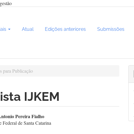
gestão
iais
Atual
Edições anteriores
Submissões
 para Publicação
ista IJKEM
teúdo
Antonio Pereira Fialho
e Federal de Santa Catarina