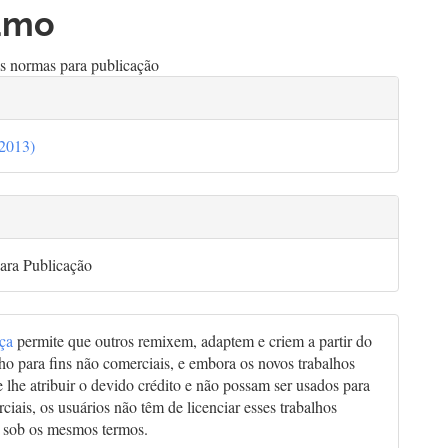
go
umo
cipal
as normas para publicação
lhes
(2013)
go
ara Publicação
nça
permite que outros remixem, adaptem e criem a partir do
lho para fins não comerciais, e embora os novos trabalhos
 lhe atribuir o devido crédito e não possam ser usados para
ciais, os usuários não têm de licenciar esses trabalhos
 sob os mesmos termos.