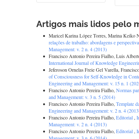
Artigos mais lidos pelo 
Maricel Karina López Torres, Marina Keiko 
relações de trabalho: abordagens e perspectiv
Management: v. 2 n. 4 (2013)
Francisco Antonio Pereira Fialho, Luis Albe
International Journal of Knowledge Engineeri
Jeferoson Ornelas Freie Gel Varella, Francisc
of Consciousness for Self-Knowledge in Con
Engineering and Management: v. 15 n. 1 (2026
Francisco Antonio Pereira Fialho,
Normas par
and Management: v. 3 n. 5 (2014)
Francisco Antonio Pereira Fialho,
Template d
Engineering and Management: v. 2 n. 4 (2013
Francisco Antonio Pereira Fialho,
Editorial
,
I
Management: v. 2 n. 4 (2013)
Francisco Antonio Pereira Fialho,
Editorial
,
I
Management: v. 3 n. 6 (2014)