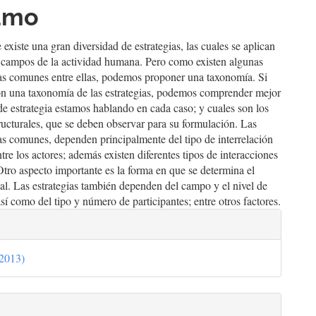
go
umo
cipal
existe una gran diversidad de estrategias, las cuales se aplican
s campos de la actividad humana. Pero como existen algunas
cas comunes entre ellas, podemos proponer una taxonomía. Si
n una taxonomía de las estrategias, podemos comprender mejor
de estrategia estamos hablando en cada caso; y cuales son los
ructurales, que se deben observar para su formulación. Las
cas comunes, dependen principalmente del tipo de interrelación
ntre los actores; además existen diferentes tipos de interacciones
 Otro aspecto importante es la forma en que se determina el
nal. Las estrategias también dependen del campo y el nivel de
así como del tipo y número de participantes; entre otros factores.
lhes
(2013)
go