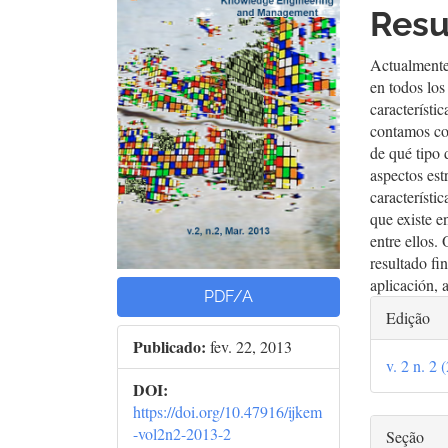
de
arti
Res
artigos
prin
Actualmente 
en todos lo
característi
contamos co
de qué tipo 
aspectos est
característi
que existe e
entre ellos.
resultado fi
aplicación, 
PDF/A
Deta
Edição
do
Publicado:
fev. 22, 2013
v. 2 n. 2 
arti
DOI:
https://doi.org/10.47916/ijkem
-vol2n2-2013-2
Seção