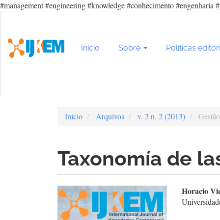
#management #engineering #knowledge #conhecimento #engenharia #
Navegação
Principal
Conteúdo
principal
Início
Sobre
Políticas editor
Barra
Lateral
Início
Arquivos
v. 2 n. 2 (2013)
Gestão
Taxonomía de las
Barra
Con
Horacio Vi
Universidad
lateral
do