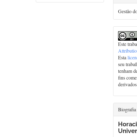
Gestão d
Este trab
Attributi
Esta
lice
seu traba
tenham de
fins comer
derivados
Biografia
Horaci
Univer