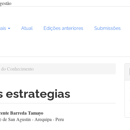
gestão
iais
Atual
Edições anteriores
Submissões
 do Conhecimento
 estrategias
teúdo
cente Barreda Tamayo
e de San Agustin - Arequipa - Peru