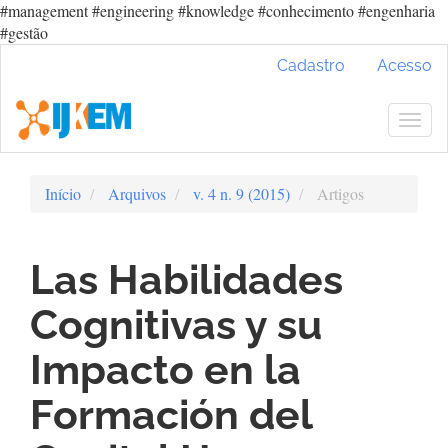
#management #engineering #knowledge #conhecimento #engenharia
#gestão
Navegação
Cadastro
Acesso
Principal
Conteúdo
principal
Togg
Barra
navig
Lateral
Início
Arquivos
v. 4 n. 9 (2015)
Artigos
Las Habilidades
Cognitivas y su
Impacto en la
Formación del