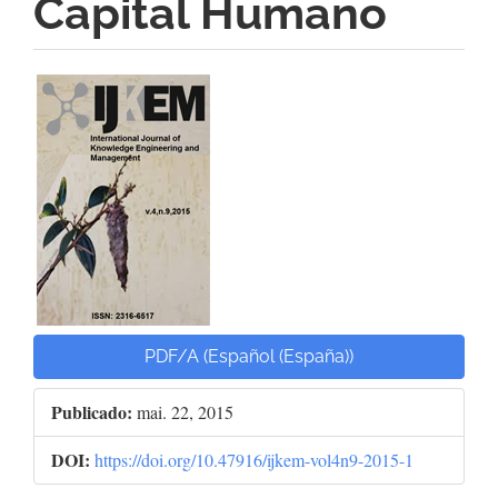
Capital Humano
Barra
lateral
de
artigos
PDF/A (Español (España))
Publicado:
mai. 22, 2015
DOI:
https://doi.org/10.47916/ijkem-vol4n9-2015-1