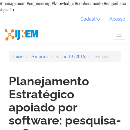
#management #engineering #knowledge #conhecimento #engenharia
#gestão
Navegação
Cadastro
Acesso
Principal
Conteúdo
principal
Togg
Barra
navig
Lateral
Início
Arquivos
v. 5 n. 13 (2016)
Artigos
Planejamento
Estratégico
apoiado por
software: pesquisa-