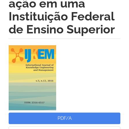
ação em uma
Instituição Federal
de Ensino Superior
Barra
lateral
de
artigos
PDF/A