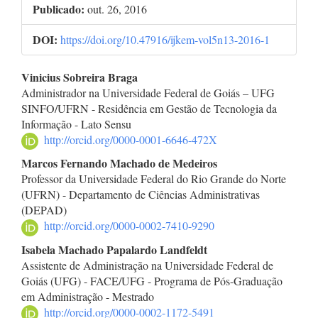
Publicado:
out. 26, 2016
DOI:
https://doi.org/10.47916/ijkem-vol5n13-2016-1
Conteúdo
Vinicius Sobreira Braga
Administrador na Universidade Federal de Goiás – UFG
do
SINFO/UFRN - Residência em Gestão de Tecnologia da
Informação - Lato Sensu
artigo
http://orcid.org/0000-0001-6646-472X
principal
Marcos Fernando Machado de Medeiros
Professor da Universidade Federal do Rio Grande do Norte
(UFRN) - Departamento de Ciências Administrativas
(DEPAD)
http://orcid.org/0000-0002-7410-9290
Isabela Machado Papalardo Landfeldt
Assistente de Administração na Universidade Federal de
Goiás (UFG) - FACE/UFG - Programa de Pós-Graduação
em Administração - Mestrado
http://orcid.org/0000-0002-1172-5491