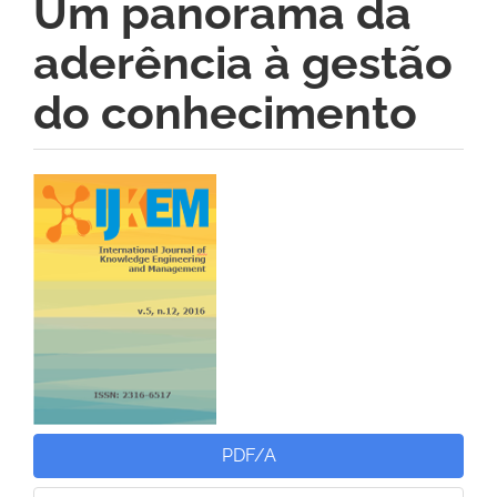
Um panorama da
aderência à gestão
do conhecimento
Barra
lateral
de
artigos
PDF/A