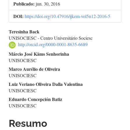
Publicado:
jun. 30, 2016
DOI:
https://doi.org/10.47916/ijkem-vol5n12-2016-5
Conteúdo
Teresinha Back
UNISOCIESC - Centro Universitário Sociesc
do
http://orcid.org/0000-0001-8635-6689
artigo
Márcio José Käms Senhorinha
UNISOCIESC
principal
Marco Aurélio de Oliveira
UNISOCIESC
Luiz Veriano Oliveira Dalla Valentina
UNISOCIESC
Eduardo Concepción Batiz
UNISOCIESC
Resumo