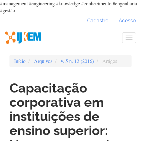
#management #engineering #knowledge #conhecimento #engenharia
#gestão
Navegação
Cadastro
Acesso
Principal
Conteúdo
principal
Togg
Barra
navig
Lateral
Início
Arquivos
v. 5 n. 12 (2016)
Artigos
Capacitação
corporativa em
instituições de
ensino superior: