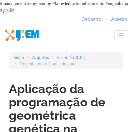
#management #engineering #knowledge #conhecimento #engenharia
#gestão
Navegação
Cadastro
Acesso
Principal
Conteúdo
principal
Togg
Barra
navig
Lateral
Início
Arquivos
v. 3 n. 5 (2014)
Engenharia do Conhecimento
Aplicação da
programação de
geométrica
genética na