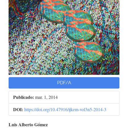
PDF/A
Publicado:
mar. 1, 2014
DOI:
https://doi.org/10.47916/ijkem-vol3n5-2014-3
Conteúdo
Luis Alberto Gómez