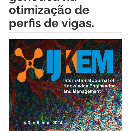
otimização de
perfis de vigas.
Barra
lateral
de
artigos