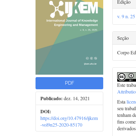
Deta
Edição
de
arti
do
artigos
prin
v. 9 n. 2
arti
Seção
Corpo Edi
PDF
Este trab
Attributi
Publicado:
dez. 14, 2021
Esta
lice
seu traba
DOI:
tenham de
https://doi.org/10.47916/ijkem
fins comer
-vol9n25-2020-85170
derivados