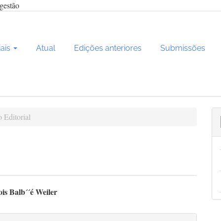
gestão
iais
Atual
Edições anteriores
Submissões
 Editorial
teúdo
is Balb´´é Weiler