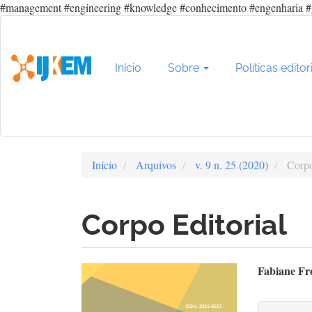
#management #engineering #knowledge #conhecimento #engenharia #
Navegação
Principal
Conteúdo
principal
Início
Sobre
Políticas editor
Barra
Lateral
Início
Arquivos
v. 9 n. 25 (2020)
Corpo
Corpo Editorial
Barra
Con
Fabiane Fro
lateral
do