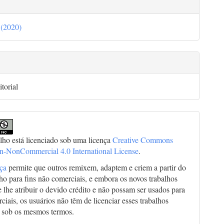
lhes
go
cipal
5 (2020)
go
torial
alho está licenciado sob uma licença
Creative Commons
on-NonCommercial 4.0 International License
.
nça
permite que outros remixem, adaptem e criem a partir do
lho para fins não comerciais, e embora os novos trabalhos
 lhe atribuir o devido crédito e não possam ser usados para
ciais, os usuários não têm de licenciar esses trabalhos
 sob os mesmos termos.