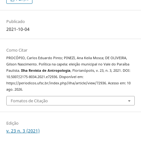
Publicado
2021-10-04
Como Citar
PROCÓPIO, Carlos Eduardo Pinto; PINEZI, Ana Keila Mosca; DE OLIVEIRA,
Gilson Nascimento. Política na capela: eleição municipal no Vale do Paraíba
Paulista.
Ilha Revista de Antropologia
, Florianópolis, v. 23, n. 3, 2021. DOI:
10.5007/2175-8034.2021.e72936. Disponível em:
https://periodicos.ufsc.br/index.php/ilha/article/view/72936. Acesso em: 10
ago. 2026.
Fomatos de Citação
Edição
v. 23 n. 3 (2021)