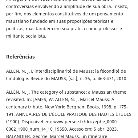
controvérsias envolvendo a amplitude de sua obra. Insisto,
por fim, nos elementos constitutivos de um pensamento
maussiano fundado em suas proposições teóricas e
políticas, mas também em sua prática como professor e
militante socialista.
Referências
ALLEN, N. J. L’interdisciplinarité de Mauss: la fécondité de
l’indologie. Revue du MAUSS, [s.l.], n. 36, p. 463-471, 2010.
ALLEN, N. J. The category of substance: a Maussian theme
revisited. In: JAMES, W; ALLEN, N. J. Marcel Mauss: A
centenary tribute. New York: Bergham Books, 1998. p. 175-
191. ANNUAIRES DE L’ÉCOLE PRATIQUE DES HAUTES ÉTUDES
(1900). Disponível em: www.persee.fr/doc/ephe_0000-
0002_1900_num_14_10_19550. Acesso em: 5 abr. 2023.
BALANDIER, George. Marcel Mauss, un itinéraire