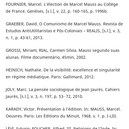
FOURNIER, Marcel. L’élection de Marcel Mauss au Collège
de France. Genèses, [s.l.], v. 22, p. 160-165, p. 1996b.
GRAEBER, David. O Comunismo de Marcel Mauss. Revista de
Estudos AntiUtilitaristas e Pós-Coloniais – REALIS, [s.l.], v. 3,
n. 1, p. 43-61, 2013.
GROSSI, Miriam; RIAL, Carmen Silvia. Mauss segundo suas
alunas. Filme documentário, 45min, 2002.
HEINICH, Nathalie. De la visibilité: excellence et singularité
en régime médiatique. Paris: Gallimard, 2012.
JOLY, Marc. La pensée sociologique de Jean Jaurès. Cahiers
Jaurès, [s.l.], v. 3, n. 197, p. 53- 72, 2010.
KARADY, Victor. Présentation à l’édition. In: MAUSS, Marcel.
Oeuvres. Paris: Les Éditions du Minuit, 1968. v. 1. p. I-LIII.
LÉVI, Sylvain; FOUCHER, Alfred. III. Religions de l’Inde. In: