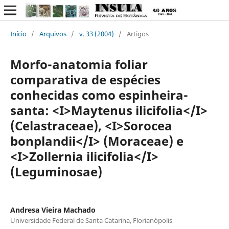
Início
/
Arquivos
/
v. 33 (2004)
/
Artigos
Morfo-anatomia foliar
comparativa de espécies
conhecidas como espinheira-
santa: <I>Maytenus ilicifolia</I>
(Celastraceae), <I>Sorocea
bonplandii</I> (Moraceae) e
<I>Zollernia ilicifolia</I>
(Leguminosae)
Andresa Vieira Machado
Universidade Federal de Santa Catarina, Florianópolis