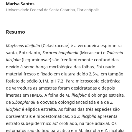
Marisa Santos
Universidade Federal de Santa Catarina, Florianópolis
Resumo
Maytenus ilieifolia
(Celastraceae) é a verdadeira espinheira-
santa. Entretanto,
Sorocea bonplandii
(Moraceae) e
Zollernia
ilicifolia
(Leguminosae) são freqüentemente confundidas,
devido à semelhança morfológica das folhas. Foi usado
material fresco e fixado em glutaraldeído 2,5%, em tampão
fosfato de sódio 0,1M, pH 7,2. Para microscopia eletrônica
de varredura as amostras foram desidratadas e depois
imersas em HMDS. A folha de
M. ilieifolia
é oblonga estreita,
de
S.bonplandii
é obovada oblongolanceolada e a de
Z.
ilicifolia
é elíptica estreita. As folhas das três espécies são
dorsiventrais e hipoestomáticas. Só
Z. ilicifolia
apresenta
estrato subepidérrnico ac1orofilado, na face adaxial. Os
estômatos são do tipo paracítico em M. ilicifolia e Z. ilicifolia