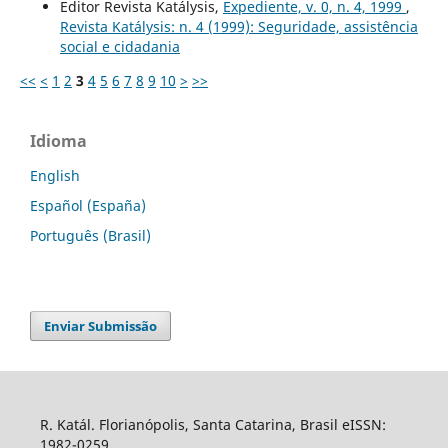
Editor Revista Katálysis,
Expediente, v. 0, n. 4, 1999
,
Revista Katálysis: n. 4 (1999): Seguridade, assistência
social e cidadania
<<
<
1
2
3
4
5
6
7
8
9
10
>
>>
Idioma
English
Español (España)
Português (Brasil)
Enviar Submissão
R. Katál. Florianópolis, Santa Catarina, Brasil eISSN:
1982-0259.