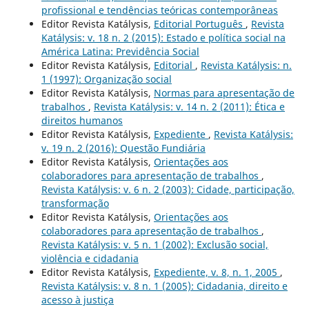
profissional e tendências teóricas contemporâneas
Editor Revista Katálysis,
Editorial Português
,
Revista
Katálysis: v. 18 n. 2 (2015): Estado e política social na
América Latina: Previdência Social
Editor Revista Katálysis,
Editorial
,
Revista Katálysis: n.
1 (1997): Organização social
Editor Revista Katálysis,
Normas para apresentação de
trabalhos
,
Revista Katálysis: v. 14 n. 2 (2011): Ética e
direitos humanos
Editor Revista Katálysis,
Expediente
,
Revista Katálysis:
v. 19 n. 2 (2016): Questão Fundiária
Editor Revista Katálysis,
Orientações aos
colaboradores para apresentação de trabalhos
,
Revista Katálysis: v. 6 n. 2 (2003): Cidade, participação,
transformação
Editor Revista Katálysis,
Orientações aos
colaboradores para apresentação de trabalhos
,
Revista Katálysis: v. 5 n. 1 (2002): Exclusão social,
violência e cidadania
Editor Revista Katálysis,
Expediente, v. 8, n. 1, 2005
,
Revista Katálysis: v. 8 n. 1 (2005): Cidadania, direito e
acesso à justiça