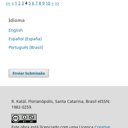
<<
<
1
2
3
4
5
6
7
8
9
10
>
>>
Idioma
English
Español (España)
Português (Brasil)
Enviar Submissão
R. Katál. Florianópolis, Santa Catarina, Brasil eISSN:
1982-0259.
Este obra está licenciado com uma Licença
Creative