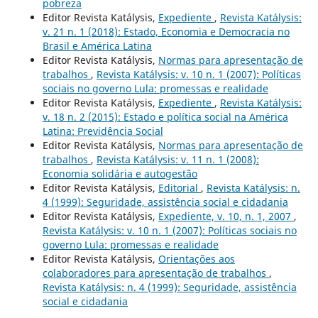
pobreza
Editor Revista Katálysis,
Expediente
,
Revista Katálysis:
v. 21 n. 1 (2018): Estado, Economia e Democracia no
Brasil e América Latina
Editor Revista Katálysis,
Normas para apresentação de
trabalhos
,
Revista Katálysis: v. 10 n. 1 (2007): Políticas
sociais no governo Lula: promessas e realidade
Editor Revista Katálysis,
Expediente
,
Revista Katálysis:
v. 18 n. 2 (2015): Estado e política social na América
Latina: Previdência Social
Editor Revista Katálysis,
Normas para apresentação de
trabalhos
,
Revista Katálysis: v. 11 n. 1 (2008):
Economia solidária e autogestão
Editor Revista Katálysis,
Editorial
,
Revista Katálysis: n.
4 (1999): Seguridade, assistência social e cidadania
Editor Revista Katálysis,
Expediente, v. 10, n. 1, 2007
,
Revista Katálysis: v. 10 n. 1 (2007): Políticas sociais no
governo Lula: promessas e realidade
Editor Revista Katálysis,
Orientações aos
colaboradores para apresentação de trabalhos
,
Revista Katálysis: n. 4 (1999): Seguridade, assistência
social e cidadania