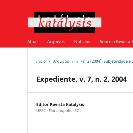
Atual
Arquivos
Notícias
Sobre a Revista 
Início
/
Arquivos
/
v. 7 n. 2 (2004): Subjetividade 
Expediente, v. 7, n. 2, 2004
Editor Revista Katálysis
UFSC - Florianópolis - SC