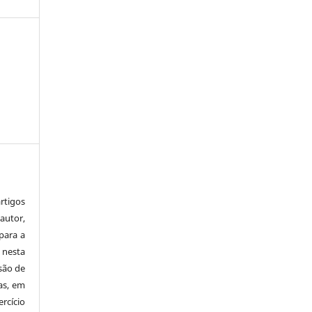
tigos
autor,
para a
 nesta
 são de
as, em
rcício