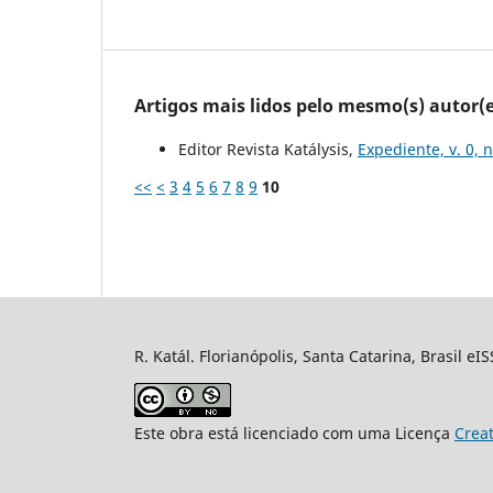
Artigos mais lidos pelo mesmo(s) autor(e
Editor Revista Katálysis,
Expediente, v. 0, 
<<
<
3
4
5
6
7
8
9
10
R. Katál. Florianópolis, Santa Catarina, Brasil eI
Este obra está licenciado com uma Licença
Crea