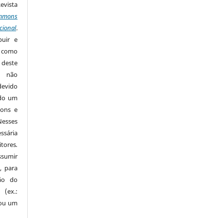
Revista
mmons
cional
.
buir e
m como
 deste
s não
devido
ido um
mons e
Nesses
ssária
tores
.
sumir
, para
são do
 (ex.:
 ou um