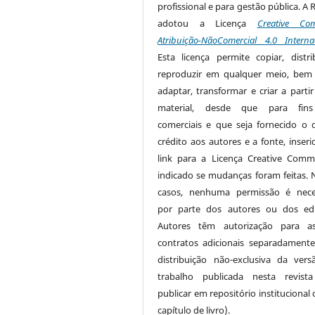
profissional e para gestão pública. A 
adotou a Licença
Creative Co
Atribuição-NãoComercial 4.0 Interna
Esta licença permite copiar, distri
reproduzir em qualquer meio, be
adaptar, transformar e criar a partir
material, desde que para fin
comerciais e que seja fornecido o 
crédito aos autores e a fonte, inser
link para a Licença Creative Com
indicado se mudanças foram feitas. 
casos, nenhuma permissão é nece
por parte dos autores ou dos edi
Autores têm autorização para as
contratos adicionais separadamente
distribuição não-exclusiva da ver
trabalho publicada nesta revista
publicar em repositório institucional
capítulo de livro).