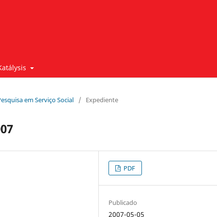
Katálysis
Pesquisa em Serviço Social
/
Expediente
007
PDF
Publicado
2007-05-05