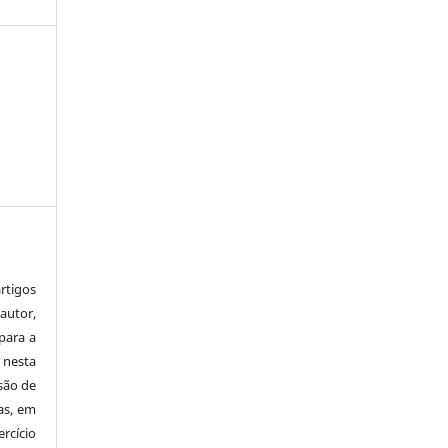
tigos
autor,
para a
 nesta
 são de
as, em
rcício