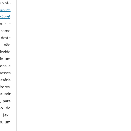
Revista
mmons
cional
.
buir e
m como
 deste
s não
devido
ido um
mons e
Nesses
ssária
tores
.
sumir
, para
são do
 (ex.:
 ou um