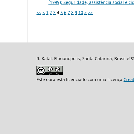
(1999): Seguridade, assistência social e c
<<
<
1
2
3
4
5
6
7
8
9
10
>
>>
R. Katál. Florianópolis, Santa Catarina, Brasil eI
Este obra está licenciado com uma Licença
Crea