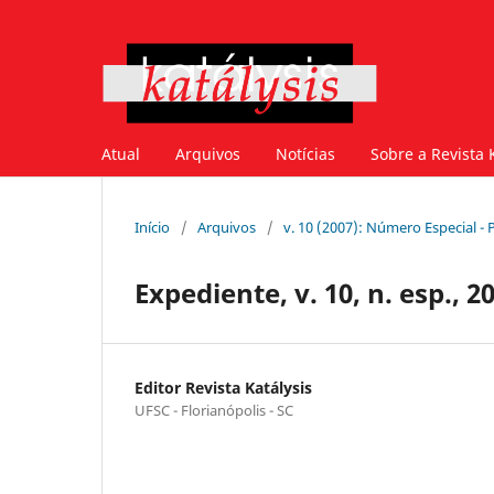
Atual
Arquivos
Notícias
Sobre a Revista 
Início
/
Arquivos
/
v. 10 (2007): Número Especial - 
Expediente, v. 10, n. esp., 2
Editor Revista Katálysis
UFSC - Florianópolis - SC