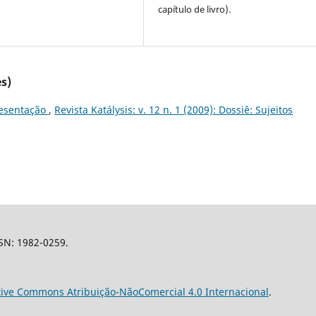
capítulo de livro).
s)
esentação
,
Revista Katálysis: v. 12 n. 1 (2009): Dossiê: Sujeitos
SSN: 1982-0259.
tive Commons Atribuição-NãoComercial 4.0 Internacional
.