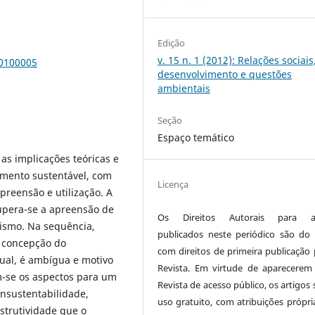
Edição
v. 15 n. 1 (2012): Relações sociais
00100005
desenvolvimento e questões
ambientais
Seção
Espaço temático
as implicações teóricas e
mento sustentável, com
Licença
preensão e utilização. A
ecupera-se a apreensão de
Os Direitos Autorais para ar
lismo. Na sequência,
publicados neste periódico são do 
 concepção do
com direitos de primeira publicação 
ual, é ambígua e motivo
Revista. Em virtude de aparecerem
m-se os aspectos para um
Revista de acesso público, os artigos
insustentabilidade,
uso gratuito, com atribuições própri
strutividade que o