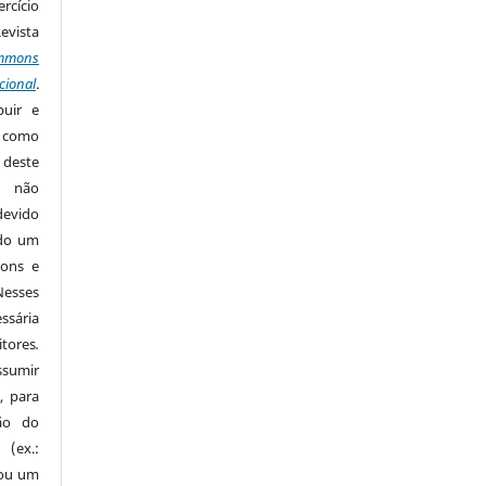
rcício
Revista
mmons
cional
.
buir e
m como
 deste
s não
devido
ido um
mons e
Nesses
ssária
tores
.
sumir
, para
são do
 (ex.:
 ou um