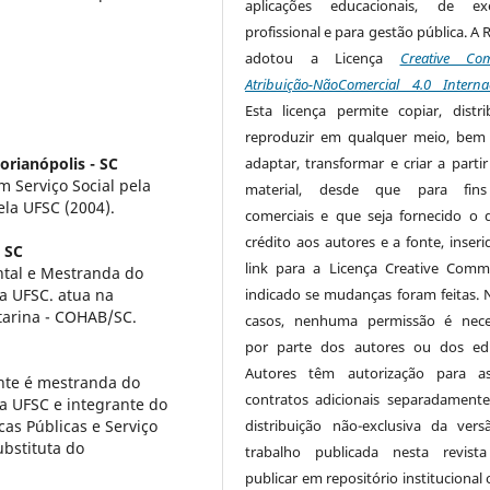
aplicações educacionais, de exe
profissional e para gestão pública. A 
adotou a Licença
Creative Co
Atribuição-NãoComercial 4.0 Interna
Esta licença permite copiar, distri
reproduzir em qualquer meio, be
orianópolis - SC
adaptar, transformar e criar a partir
 Serviço Social pela
material, desde que para fin
ela UFSC (2004).
comerciais e que seja fornecido o 
crédito aos autores e a fonte, inser
- SC
link para a Licença Creative Com
ntal e Mestranda do
a UFSC. atua na
indicado se mudanças foram feitas. 
tarina - COHAB/SC.
casos, nenhuma permissão é nece
por parte dos autores ou dos edi
Autores têm autorização para as
nte é mestranda do
contratos adicionais separadamente
a UFSC e integrante do
cas Públicas e Serviço
distribuição não-exclusiva da ver
ubstituta do
trabalho publicada nesta revista
publicar em repositório institucional