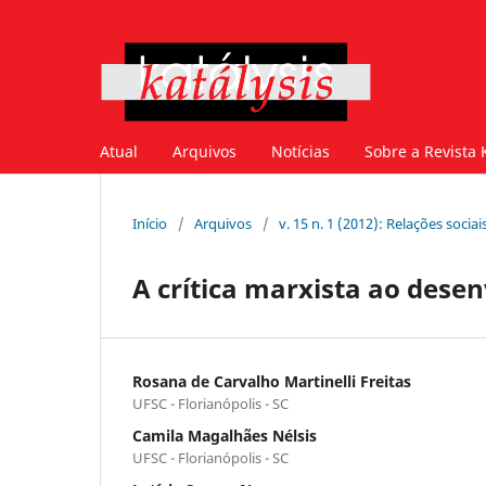
Atual
Arquivos
Notícias
Sobre a Revista 
Início
/
Arquivos
/
v. 15 n. 1 (2012): Relações soci
A crítica marxista ao dese
Rosana de Carvalho Martinelli Freitas
UFSC - Florianópolis - SC
Camila Magalhães Nélsis
UFSC - Florianópolis - SC