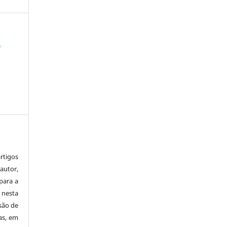
,
tigos
autor,
para a
 nesta
 são de
as, em