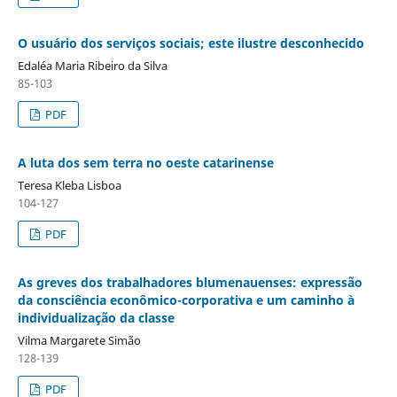
O usuário dos serviços sociais; este ilustre desconhecido
Edaléa Maria Ribeiro da Silva
85-103
PDF
A luta dos sem terra no oeste catarinense
Teresa Kleba Lisboa
104-127
PDF
As greves dos trabalhadores blumenauenses: expressão
da consciência econômico-corporativa e um caminho à
individualização da classe
Vilma Margarete Simão
128-139
PDF