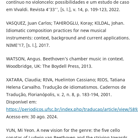
contínuo no violoncelo: possibilidades e um estudo de caso
em Vivaldi. Revista 4'33'', [s. l.], v. 14, p. 109-123, 2022.
VASQUEZ, Juan Carlos; TAHIROGLU, Koray; KILDAL, Johan.
Idiomatic composition practices for new musical
instruments: context, background and current applications.
NIME’17, [s. l.], 2017.
WATSON, Angus. Beethoven’s chamber music in context.
Woodbridge, UK: The Boydell Press, 2013.
XATARA, Claudia; RIVA, Huelinton Cassiano; RIOS, Tatiana
Helena Carvalho. Tradução de idiomatismos. Cadernos de
Tradução, Florianópolis, v. 2, n. 8, p. 183-194, 2001.
Disponível em:
https://periodicos.ufsc.br/index.php/traducao/article/view/589
Acesso em: 30 ago. 2024.
YUN, Mi Yeon. A new vision for the genre: the five cello
sonatas of Ludwig van Beethoven and the striving towards