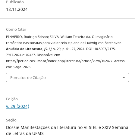
Publicado
18.11.2024
Como Citar
PINHEIRO, Rodrigo Falson; SILVA, William Teixeira da. O imaginário
romântico nas sonatas para violoncelo e piano de Ludwig van Beethoven.
Anuário de Literatura
,
[S. l.]
, v. 29, p. 01–27, 2024. DOI: 10.5007/2175-
7917.2024.e102427. Disponível em:
https://periodicos.ufsc.br/index.php/literatura/article/view/102427. Acesso
em: 8 ago. 2026.
Fomatos de Citação
Edição
v. 29 (2024)
Seção
Dossiê Manifestações da literatura no VI SIEL e XXIV Semana
de Letras da UFMS