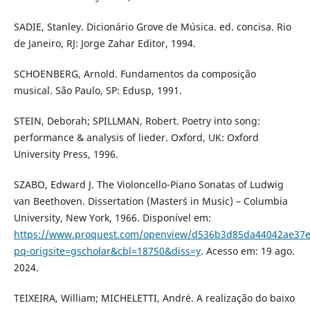
SADIE, Stanley. Dicionário Grove de Música. ed. concisa. Rio
de Janeiro, RJ: Jorge Zahar Editor, 1994.
SCHOENBERG, Arnold. Fundamentos da composição
musical. São Paulo, SP: Edusp, 1991.
STEIN, Deborah; SPILLMAN, Robert. Poetry into song:
performance & analysis of lieder. Oxford, UK: Oxford
University Press, 1996.
SZABO, Edward J. The Violoncello-Piano Sonatas of Ludwig
van Beethoven. Dissertation (Master´s in Music) – Columbia
University, New York, 1966. Disponível em:
https://www.proquest.com/openview/d536b3d85da44042ae37e
pq-origsite=gscholar&cbl=18750&diss=y
. Acesso em: 19 ago.
2024.
TEIXEIRA, William; MICHELETTI, André. A realização do baixo