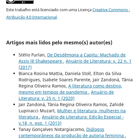
Este trabalho está licenciado com uma Licença
Creative Commons -
Atribuição 4.0 Internacional
.
Artigos mais lidos pelo mesmo(s) autor(es)
Stélio Furlan,
De Desdêmona a Capitu: Machado de
Assis lê Shakespeare
,
Anuário de Literatura: v. 22 n. 1
(2017)
Bianca Rosina Mattia, Daniela Stoll, Elton da Silva
Rodrigues, Isabele Soares Parente, Jair Zandoná, Tânia
Regina Oliveira Ramos,
A literatura como destino,
mesmo em tempos de pandemia
,
Anuário de
Literatura: v. 25 n. 1 (2020)
Jair Zandoná, Tânia Regina Oliveira Ramos, Zahidé
Lupinacci Muzart,
Mulher e literatura, mulheres na
literatura
,
Anuário de Literatura: Edição Especial -
v.18, n. esp. 1 (2013)
Tanay Gonçalves Notargiacomo,
Diálogos
contemporâneos da produção de autoria feminina
,