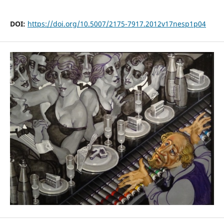
DOI:
https://doi.org/10.5007/2175-7917.2012v17nesp1p04