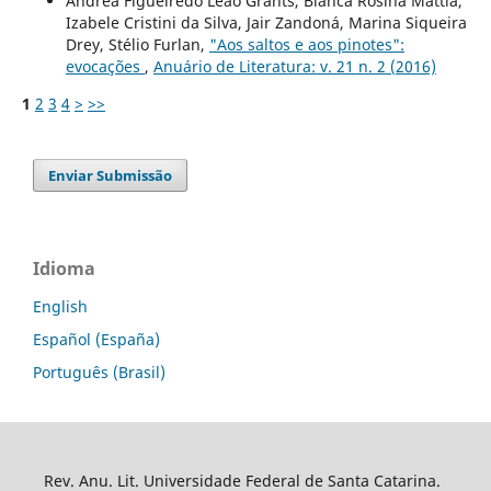
Andréa Figueiredo Leão Grants, Bianca Rosina Mattia,
Izabele Cristini da Silva, Jair Zandoná, Marina Siqueira
Drey, Stélio Furlan,
"Aos saltos e aos pinotes":
evocações
,
Anuário de Literatura: v. 21 n. 2 (2016)
1
2
3
4
>
>>
Enviar Submissão
Idioma
English
Español (España)
Português (Brasil)
Rev. Anu. Lit. Universidade Federal de Santa Catarina.