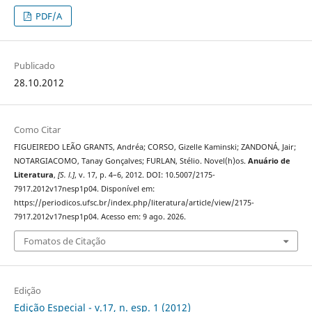
PDF/A
Publicado
28.10.2012
Como Citar
FIGUEIREDO LEÃO GRANTS, Andréa; CORSO, Gizelle Kaminski; ZANDONÁ, Jair;
NOTARGIACOMO, Tanay Gonçalves; FURLAN, Stélio. Novel(h)os.
Anuário de
Literatura
,
[S. l.]
, v. 17, p. 4–6, 2012. DOI: 10.5007/2175-
7917.2012v17nesp1p04. Disponível em:
https://periodicos.ufsc.br/index.php/literatura/article/view/2175-
7917.2012v17nesp1p04. Acesso em: 9 ago. 2026.
Fomatos de Citação
Edição
Edição Especial - v.17, n. esp. 1 (2012)