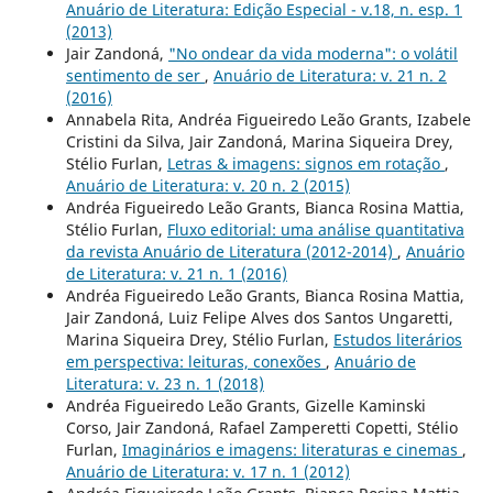
Anuário de Literatura: Edição Especial - v.18, n. esp. 1
(2013)
Jair Zandoná,
"No ondear da vida moderna": o volátil
sentimento de ser
,
Anuário de Literatura: v. 21 n. 2
(2016)
Annabela Rita, Andréa Figueiredo Leão Grants, Izabele
Cristini da Silva, Jair Zandoná, Marina Siqueira Drey,
Stélio Furlan,
Letras & imagens: signos em rotação
,
Anuário de Literatura: v. 20 n. 2 (2015)
Andréa Figueiredo Leão Grants, Bianca Rosina Mattia,
Stélio Furlan,
Fluxo editorial: uma análise quantitativa
da revista Anuário de Literatura (2012-2014)
,
Anuário
de Literatura: v. 21 n. 1 (2016)
Andréa Figueiredo Leão Grants, Bianca Rosina Mattia,
Jair Zandoná, Luiz Felipe Alves dos Santos Ungaretti,
Marina Siqueira Drey, Stélio Furlan,
Estudos literários
em perspectiva: leituras, conexões
,
Anuário de
Literatura: v. 23 n. 1 (2018)
Andréa Figueiredo Leão Grants, Gizelle Kaminski
Corso, Jair Zandoná, Rafael Zamperetti Copetti, Stélio
Furlan,
Imaginários e imagens: literaturas e cinemas
,
Anuário de Literatura: v. 17 n. 1 (2012)