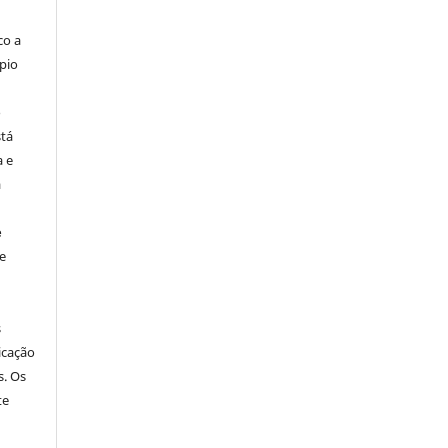
co a
pio
o
stá
a e
a
e
e
s
icação
s. Os
te