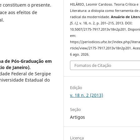
ue constituem o presente.
HILÁRIO, Leomir Cardoso. Teoria Crítica e
Literatura: a distopia como ferramenta de 
face aos efeitos de
radical da modernidade.
Anuário de Liter
l.
[S. l.]
, v. 18, n. 2, p. 201–215, 2013. DOI:
10.5007/2175-7917.2013v18n2p201. Disponí
em:
https://periodicos.ufsc.br/index.php/liter
rticle/view/2175-7917.2013v18n2p201. Ace
6 ago. 2026.
ma de Pós-Graduação em
Fomatos de Citação
io de Janeiro).
idade Federal de Sergipe
niversidade Estadual do
Edição
v. 18 n. 2 (2013)
Seção
Artigos
Licença