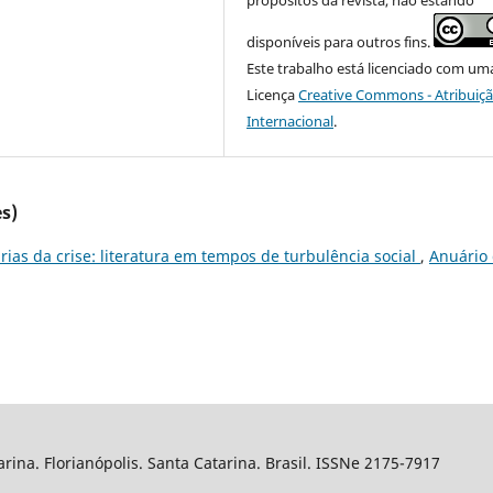
propósitos da revista, não estando
disponíveis para outros fins.
Este trabalho está licenciado com um
Licença
Creative Commons - Atribuiçã
Internacional
.
s)
árias da crise: literatura em tempos de turbulência social
,
Anuário
arina. Florianópolis. Santa Catarina. Brasil. ISSNe 2175-7917