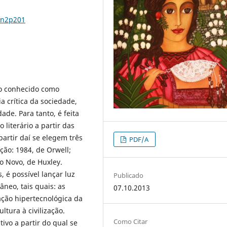
8n2p201
io conhecido como
ia crítica da sociedade,
de. Para tanto, é feita
 literário a partir das
 partir daí se elegem três
PDF/A
ção: 1984, de Orwell;
o Novo, de Huxley.
, é possível lançar luz
Publicado
neo, tais quais: as
07.10.2013
ação hipertecnológica da
tura à civilização.
Como Citar
ivo a partir do qual se