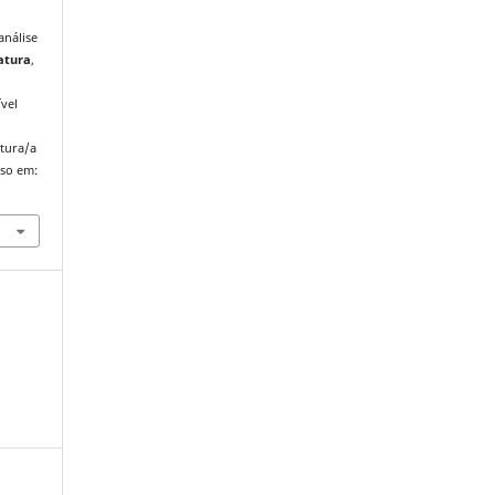
análise
atura
,
vel
atura/a
sso em: