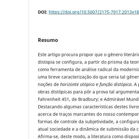
DOI:
https://doi.org/10.5007/2175-7917.2013v1
Resumo
Este artigo procura propor que o gênero literár
distopia se configura, a partir do prisma da teor
como ferramenta de análise radical da modernida
uma breve caracterização do que seria tal gênero
noções de
horizonte utópico
e
função distópica
. A
obras distópicas para pôr a prova tal argumenta
Fahrenheit 451, de Bradbury; e Admirável Mund
Destacando algumas características destes livros
acerca de traços marcantes do nosso contemporâ
formas de controle da subjetividade, a configur
atual sociedade e a dinâmica de submissão da cul
Afirma-se, deste modo, a literatura como disposit