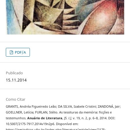
PDF/A
Publicado
15.11.2014
Como Citar
GRANTS, Andréa Figueiredo Leão; DA SILVA, Izabele Cristini; ZANDONÁ, Jair;
GOELLNER, Letícia; FURLAN, Stélio. As tessituras da memória: ficções e
testemunhos.
Anuário de Literatura
,
[S. l.]
, v. 19, n. 2, p. 6–8, 2014. DOI:
10.5007/2175-7917.2014v19n2p6. Disponível em:
https://periodicos.ufsc.br/index.php/literatura/article/view/2175-