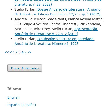
Literatura: v. 28 (2023)
Stélio Furlan,
Dossiê Anuário de Literatura
,
Anuário
de Literatura: Edição Especial - v.17, n. esp. 1 (2012)
Andréa Figueiredo Leão Grants, Bianca Rosina Mattia,
Luiz Felipe Alves dos Santos Ungaretti, Jair Zandoná,
Marina Siqueira Drey, Stélio Furlan,
Apresentação
,
Anuário de Literatura: v. 22 n. 2 (2017)
Stélio Furlan,
O subsolo: o escritor emparedado
,
Anuário de Literatura: Número 1, 1993
<<
<
1
2
3
4
>
>>
Enviar Submissão
Idioma
English
Español (España)