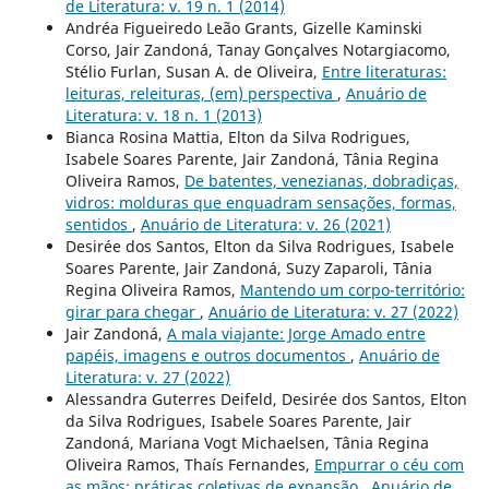
de Literatura: v. 19 n. 1 (2014)
Andréa Figueiredo Leão Grants, Gizelle Kaminski
Corso, Jair Zandoná, Tanay Gonçalves Notargiacomo,
Stélio Furlan, Susan A. de Oliveira,
Entre literaturas:
leituras, releituras, (em) perspectiva
,
Anuário de
Literatura: v. 18 n. 1 (2013)
Bianca Rosina Mattia, Elton da Silva Rodrigues,
Isabele Soares Parente, Jair Zandoná, Tânia Regina
Oliveira Ramos,
De batentes, venezianas, dobradiças,
vidros: molduras que enquadram sensações, formas,
sentidos
,
Anuário de Literatura: v. 26 (2021)
Desirée dos Santos, Elton da Silva Rodrigues, Isabele
Soares Parente, Jair Zandoná, Suzy Zaparoli, Tânia
Regina Oliveira Ramos,
Mantendo um corpo-território:
girar para chegar
,
Anuário de Literatura: v. 27 (2022)
Jair Zandoná,
A mala viajante: Jorge Amado entre
papéis, imagens e outros documentos
,
Anuário de
Literatura: v. 27 (2022)
Alessandra Guterres Deifeld, Desirée dos Santos, Elton
da Silva Rodrigues, Isabele Soares Parente, Jair
Zandoná, Mariana Vogt Michaelsen, Tânia Regina
Oliveira Ramos, Thaís Fernandes,
Empurrar o céu com
as mãos: práticas coletivas de expansão
,
Anuário de