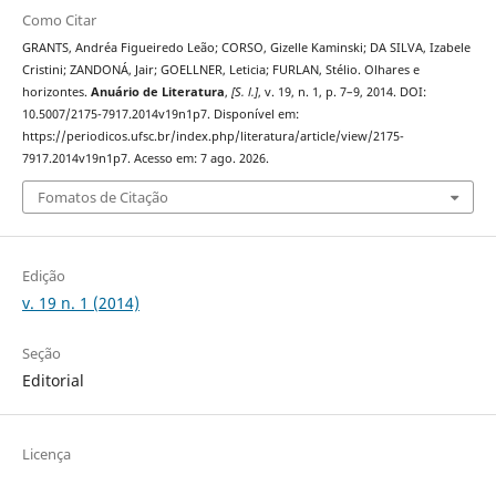
Como Citar
GRANTS, Andréa Figueiredo Leão; CORSO, Gizelle Kaminski; DA SILVA, Izabele
Cristini; ZANDONÁ, Jair; GOELLNER, Leticia; FURLAN, Stélio. Olhares e
horizontes.
Anuário de Literatura
,
[S. l.]
, v. 19, n. 1, p. 7–9, 2014. DOI:
10.5007/2175-7917.2014v19n1p7. Disponível em:
https://periodicos.ufsc.br/index.php/literatura/article/view/2175-
7917.2014v19n1p7. Acesso em: 7 ago. 2026.
Fomatos de Citação
Edição
v. 19 n. 1 (2014)
Seção
Editorial
Licença