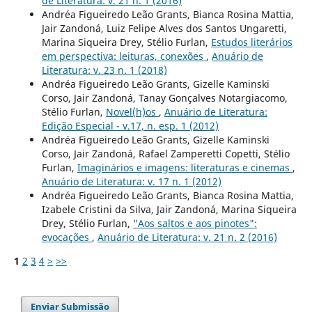
de Literatura: v. 21 n. 1 (2016)
Andréa Figueiredo Leão Grants, Bianca Rosina Mattia,
Jair Zandoná, Luiz Felipe Alves dos Santos Ungaretti,
Marina Siqueira Drey, Stélio Furlan,
Estudos literários
em perspectiva: leituras, conexões
,
Anuário de
Literatura: v. 23 n. 1 (2018)
Andréa Figueiredo Leão Grants, Gizelle Kaminski
Corso, Jair Zandoná, Tanay Gonçalves Notargiacomo,
Stélio Furlan,
Novel(h)os
,
Anuário de Literatura:
Edição Especial - v.17, n. esp. 1 (2012)
Andréa Figueiredo Leão Grants, Gizelle Kaminski
Corso, Jair Zandoná, Rafael Zamperetti Copetti, Stélio
Furlan,
Imaginários e imagens: literaturas e cinemas
,
Anuário de Literatura: v. 17 n. 1 (2012)
Andréa Figueiredo Leão Grants, Bianca Rosina Mattia,
Izabele Cristini da Silva, Jair Zandoná, Marina Siqueira
Drey, Stélio Furlan,
"Aos saltos e aos pinotes":
evocações
,
Anuário de Literatura: v. 21 n. 2 (2016)
1
2
3
4
>
>>
Enviar Submissão