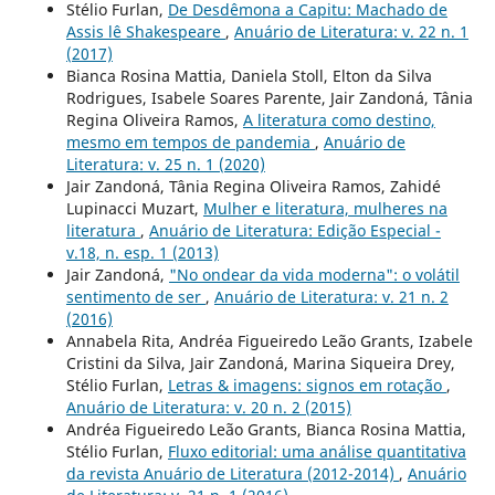
Stélio Furlan,
De Desdêmona a Capitu: Machado de
Assis lê Shakespeare
,
Anuário de Literatura: v. 22 n. 1
(2017)
Bianca Rosina Mattia, Daniela Stoll, Elton da Silva
Rodrigues, Isabele Soares Parente, Jair Zandoná, Tânia
Regina Oliveira Ramos,
A literatura como destino,
mesmo em tempos de pandemia
,
Anuário de
Literatura: v. 25 n. 1 (2020)
Jair Zandoná, Tânia Regina Oliveira Ramos, Zahidé
Lupinacci Muzart,
Mulher e literatura, mulheres na
literatura
,
Anuário de Literatura: Edição Especial -
v.18, n. esp. 1 (2013)
Jair Zandoná,
"No ondear da vida moderna": o volátil
sentimento de ser
,
Anuário de Literatura: v. 21 n. 2
(2016)
Annabela Rita, Andréa Figueiredo Leão Grants, Izabele
Cristini da Silva, Jair Zandoná, Marina Siqueira Drey,
Stélio Furlan,
Letras & imagens: signos em rotação
,
Anuário de Literatura: v. 20 n. 2 (2015)
Andréa Figueiredo Leão Grants, Bianca Rosina Mattia,
Stélio Furlan,
Fluxo editorial: uma análise quantitativa
da revista Anuário de Literatura (2012-2014)
,
Anuário