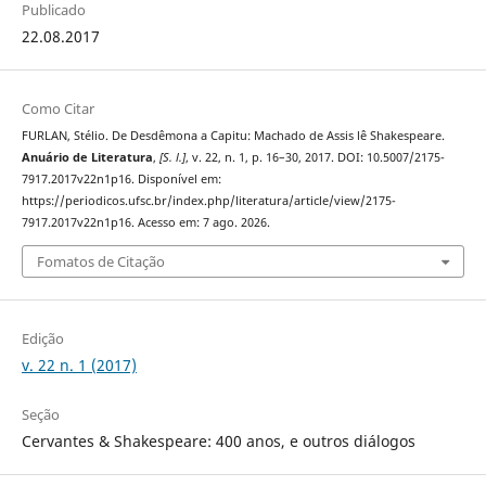
Publicado
22.08.2017
Como Citar
FURLAN, Stélio. De Desdêmona a Capitu: Machado de Assis lê Shakespeare.
Anuário de Literatura
,
[S. l.]
, v. 22, n. 1, p. 16–30, 2017. DOI: 10.5007/2175-
7917.2017v22n1p16. Disponível em:
https://periodicos.ufsc.br/index.php/literatura/article/view/2175-
7917.2017v22n1p16. Acesso em: 7 ago. 2026.
Fomatos de Citação
Edição
v. 22 n. 1 (2017)
Seção
Cervantes & Shakespeare: 400 anos, e outros diálogos