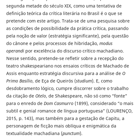
segunda metade do século XIX, como uma tentativa de
definição teórica da crítica literária no Brasil é o que se
pretende com este artigo. Trata-se de uma pesquisa sobre
as condições de possibilidade da prática crítica, passando
pela noção de valor (estratégia significante), pela questão
do cânone e pelos processos de hibridação,
modus
operandi
por excelência do discurso crítico machadiano.
Nesse sentido, pretende-se refletir sobre a recepção do
teatro shakespeariano nos ensaios críticos de Machado de
Assis enquanto estratégia discursiva para a análise de
O
Primo Basílio
, de Eça de Queirós (
studium
). E, como
desdobramento lógico, cumpre discorrer sobre o trabalho
da citação de
Otelo
, de Shakespeare, não só como “fonte”
para o enredo de
Dom Casmurro
(1899), considerado “o mais
subtil e genial romance de língua portuguesa” (LOURENÇO,
2015, p. 143),
mas também para a gestação de Capitu, a
personagem de ficção mais oblíqua e enigmática da
textualidade machadiana (
punctum
).