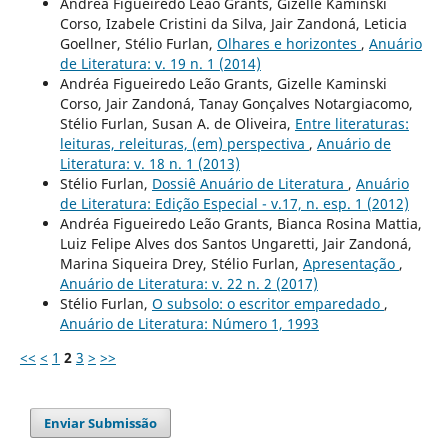
Andréa Figueiredo Leão Grants, Gizelle Kaminski
Corso, Izabele Cristini da Silva, Jair Zandoná, Leticia
Goellner, Stélio Furlan,
Olhares e horizontes
,
Anuário
de Literatura: v. 19 n. 1 (2014)
Andréa Figueiredo Leão Grants, Gizelle Kaminski
Corso, Jair Zandoná, Tanay Gonçalves Notargiacomo,
Stélio Furlan, Susan A. de Oliveira,
Entre literaturas:
leituras, releituras, (em) perspectiva
,
Anuário de
Literatura: v. 18 n. 1 (2013)
Stélio Furlan,
Dossiê Anuário de Literatura
,
Anuário
de Literatura: Edição Especial - v.17, n. esp. 1 (2012)
Andréa Figueiredo Leão Grants, Bianca Rosina Mattia,
Luiz Felipe Alves dos Santos Ungaretti, Jair Zandoná,
Marina Siqueira Drey, Stélio Furlan,
Apresentação
,
Anuário de Literatura: v. 22 n. 2 (2017)
Stélio Furlan,
O subsolo: o escritor emparedado
,
Anuário de Literatura: Número 1, 1993
<<
<
1
2
3
>
>>
Enviar Submissão