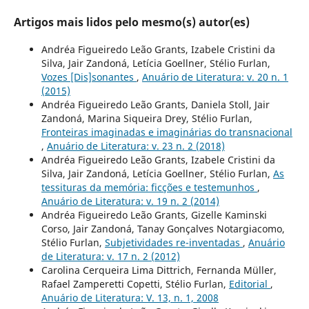
Artigos mais lidos pelo mesmo(s) autor(es)
Andréa Figueiredo Leão Grants, Izabele Cristini da
Silva, Jair Zandoná, Letícia Goellner, Stélio Furlan,
Vozes [Dis]sonantes
,
Anuário de Literatura: v. 20 n. 1
(2015)
Andréa Figueiredo Leão Grants, Daniela Stoll, Jair
Zandoná, Marina Siqueira Drey, Stélio Furlan,
Fronteiras imaginadas e imaginárias do transnacional
,
Anuário de Literatura: v. 23 n. 2 (2018)
Andréa Figueiredo Leão Grants, Izabele Cristini da
Silva, Jair Zandoná, Letícia Goellner, Stélio Furlan,
As
tessituras da memória: ficções e testemunhos
,
Anuário de Literatura: v. 19 n. 2 (2014)
Andréa Figueiredo Leão Grants, Gizelle Kaminski
Corso, Jair Zandoná, Tanay Gonçalves Notargiacomo,
Stélio Furlan,
Subjetividades re-inventadas
,
Anuário
de Literatura: v. 17 n. 2 (2012)
Carolina Cerqueira Lima Dittrich, Fernanda Müller,
Rafael Zamperetti Copetti, Stélio Furlan,
Editorial
,
Anuário de Literatura: V. 13, n. 1, 2008