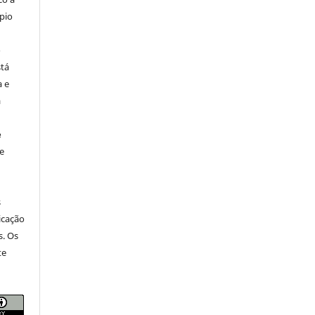
pio
o
stá
a e
a
e
e
s
icação
s. Os
te