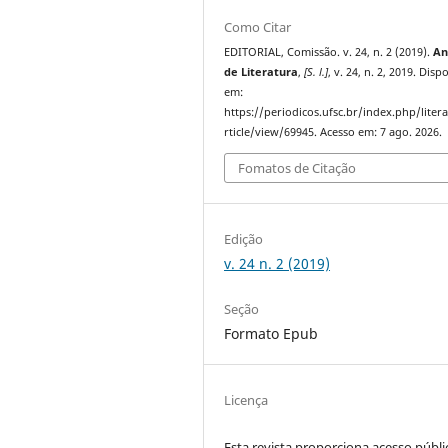
Como Citar
EDITORIAL, Comissão. v. 24, n. 2 (2019).
An
de Literatura
,
[S. l.]
, v. 24, n. 2, 2019. Disp
em:
https://periodicos.ufsc.br/index.php/liter
rticle/view/69945. Acesso em: 7 ago. 2026.
Fomatos de Citação
Edição
v. 24 n. 2 (2019)
Seção
Formato Epub
Licença
Esta revista proporciona acesso públi