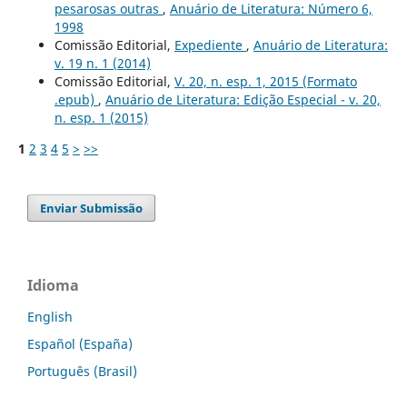
pesarosas outras
,
Anuário de Literatura: Número 6,
1998
Comissão Editorial,
Expediente
,
Anuário de Literatura:
v. 19 n. 1 (2014)
Comissão Editorial,
V. 20, n. esp. 1, 2015 (Formato
.epub)
,
Anuário de Literatura: Edição Especial - v. 20,
n. esp. 1 (2015)
1
2
3
4
5
>
>>
Enviar Submissão
Idioma
English
Español (España)
Português (Brasil)