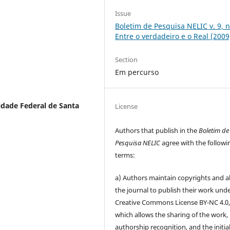
Issue
Boletim de Pesquisa NELIC v. 9, n
Entre o verdadeiro e o Real (2009
Section
Em percurso
idade Federal de Santa
License
Authors that publish in the
Boletim de
Pesquisa NELIC
agree with the followi
terms:
a) Authors maintain copyrights and a
the journal to publish their work und
Creative Commons License BY-NC 4.0
which allows the sharing of the work,
authorship recognition, and the initia