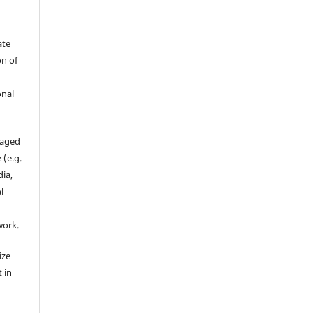
ate
on of
s
onal
raged
 (e.g.
dia,
l
work.
ize
 in