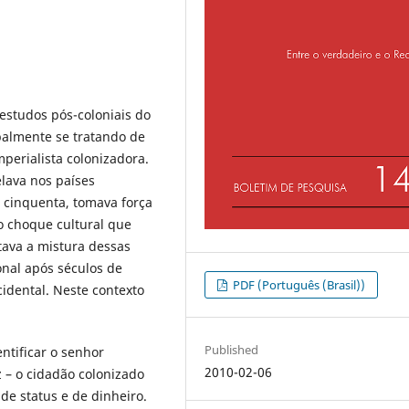
 estudos pós-coloniais do
palmente se tratando de
perialista colonizadora.
lava nos países
 cinquenta, tomava força
o choque cultural que
tava a mistura dessas
onal após séculos de
PDF (Português (Brasil))
idental. Neste contexto
Published
ntificar o senhor
2010-02-06
z – o cidadão colonizado
 de status e de dinheiro.