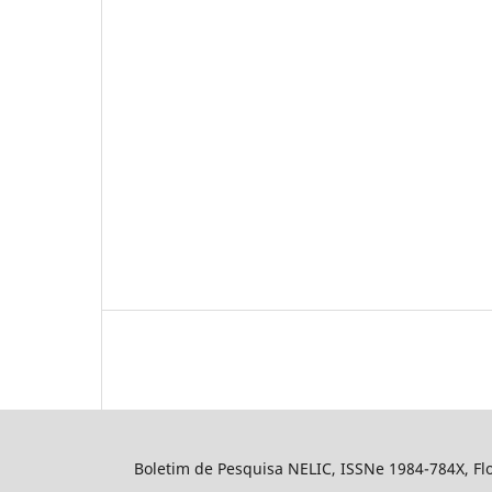
Boletim de Pesquisa NELIC, ISSNe 1984-784X, Flor